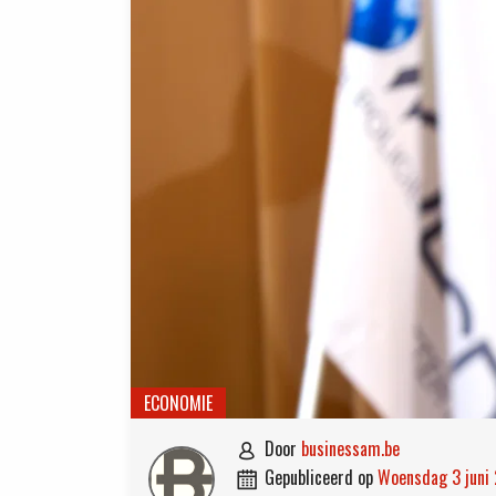
ECONOMIE
door
businessam.be

gepubliceerd op
woensdag 3 juni
