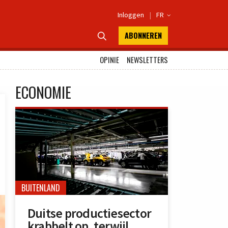
Inloggen
|
FR

ABONNEREN

OPINIE
NEWSLETTERS
ECONOMIE
BUITENLAND
Duitse productiesector
krabbelt op, terwijl