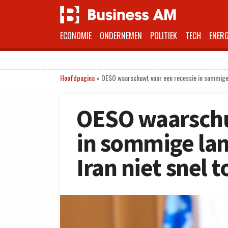
ECONOMIE
ONDERNEMEN
POLITIEK
TECH
ENERG
Hoofdpagina
»
OESO waarschuwt voor een recessie in sommige la
OESO waarschu
in sommige land
Iran niet snel 