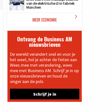
van de elektrische i3 in fabriek
München

MEER ECONOMIE
Ontvang de Business AM
nieuwsbrieven
De wereld verandert snel en voor je
het weet, hol je achter de feiten aan.
Wees mee met verandering, wees
mee met Business AM. Schrijf je in op
onze nieuwsbrieven en houd de
vinger aan de pols.
Schrijf je in