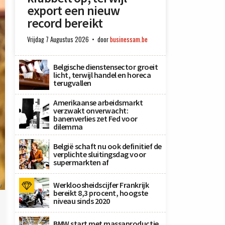
export een nieuw
record bereikt
Vrijdag 7 Augustus 2026
door
businessam.be
Belgische dienstensector groeit
licht, terwijl handel en horeca
terugvallen
Amerikaanse arbeidsmarkt
verzwakt onverwacht:
banenverlies zet Fed voor
dilemma
België schaft nu ook definitief de
verplichte sluitingsdag voor
supermarkten af
Werkloosheidscijfer Frankrijk
n
bereikt 8,3 procent, hoogste
niveau sinds 2020
BMW start met massaproductie