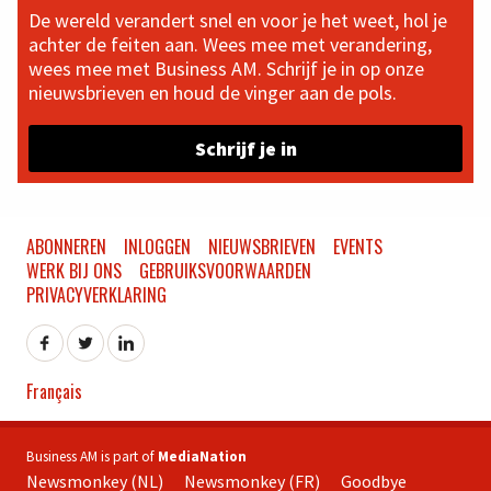
De wereld verandert snel en voor je het weet, hol je
achter de feiten aan. Wees mee met verandering,
wees mee met Business AM. Schrijf je in op onze
nieuwsbrieven en houd de vinger aan de pols.
Schrijf je in
ABONNEREN
INLOGGEN
NIEUWSBRIEVEN
EVENTS
WERK BIJ ONS
GEBRUIKSVOORWAARDEN
PRIVACYVERKLARING
Français
Business AM is part of
MediaNation
Newsmonkey (NL)
Newsmonkey (FR)
Goodbye