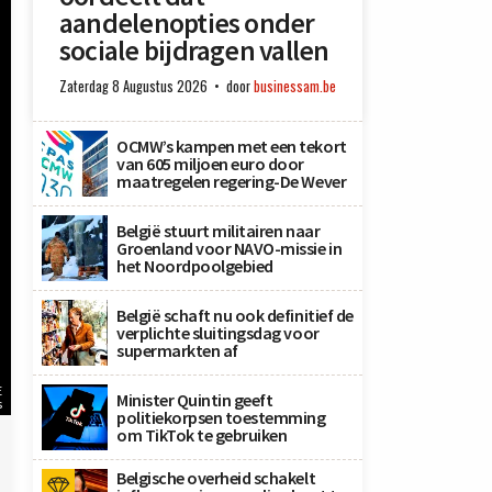
aandelenopties onder
sociale bijdragen vallen
Zaterdag 8 Augustus 2026
door
businessam.be
OCMW’s kampen met een tekort
van 605 miljoen euro door
maatregelen regering-De Wever
België stuurt militairen naar
Groenland voor NAVO-missie in
het Noordpoolgebied
België schaft nu ook definitief de
verplichte sluitingsdag voor
supermarkten af
E
Minister Quintin geeft
s
politiekorpsen toestemming
om TikTok te gebruiken
Belgische overheid schakelt