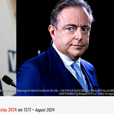
ken (Vlaams Belang) en Bart De Wever (N-VA) – HATIM KAGHAT/BELGA MAG/AFP & LAURI
DIEFFEMBACQ/Belga/AFP via Getty Image
ustus 2024
om
13:17
•
August 2024