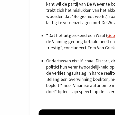
kant wil de partij van De Wever te 
trekt zich het mislukken van het ak
woorden dat ‘België niet werkt’, z
lastig te vereenzelvigen met De Wev
“Dat het uitgerekend een Waal (
Geo
de Vlaming genoeg betaald heeft en 
triestig”, concludeert Tom Van Griek
Ondertussen eist Michael Discart, d
politici hun verantwoordelijkheid op
de verkiezingsuitslag in harde real
Belang een overwinning boekten, moe
bepleit “meer Vlaamse autonomie met
doel” tijdens zijn speech op de IJze