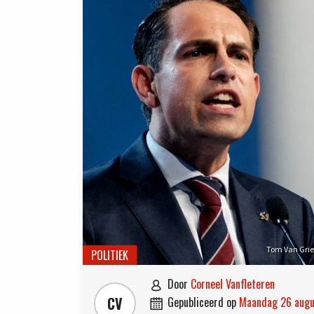
Tom Van Grie
POLITIEK
door
Corneel Vanfleteren

CV
gepubliceerd op
maandag 26 aug
