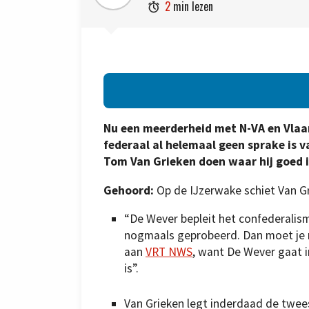
2
min lezen

Nu een meerderheid met N-VA en Vlaam
federaal al helemaal geen sprake is 
Tom Van Grieken doen waar hij goed in
Gehoord:
Op de IJzerwake schiet Van G
“De Wever bepleit het confederalism
nogmaals geprobeerd. Dan moet je ni
aan
VRT NWS
, want De Wever gaat i
is”.
Van Grieken legt inderdaad de twees