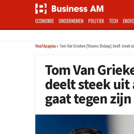
ECONOMIE
ONDERNEMEN
POLITIEK
TECH
ENERG
Hoofdpagina
»
Tom Van Grieken (Vlaams Belang) deelt steek uit
Tom Van Griek
deelt steek uit
gaat tegen zijn