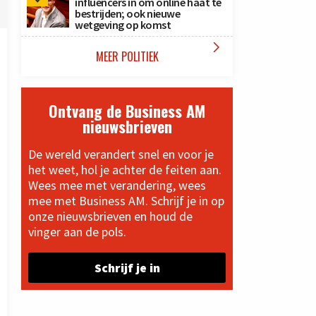
influencers in om online haat te
bestrijden; ook nieuwe
wetgeving op komst

MEER POLITIEK
Ontvang de Business AM
nieuwsbrieven
De wereld verandert snel en voor je
het weet, hol je achter de feiten aan.
Wees mee met verandering, wees
mee met Business AM. Schrijf je in op
onze nieuwsbrieven en houd de
vinger aan de pols.
Schrijf je in