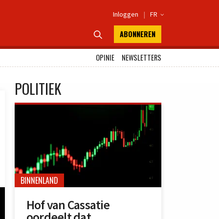
Inloggen
|
FR

ABONNEREN

OPINIE
NEWSLETTERS
POLITIEK
BINNENLAND
Hof van Cassatie
oordeelt dat