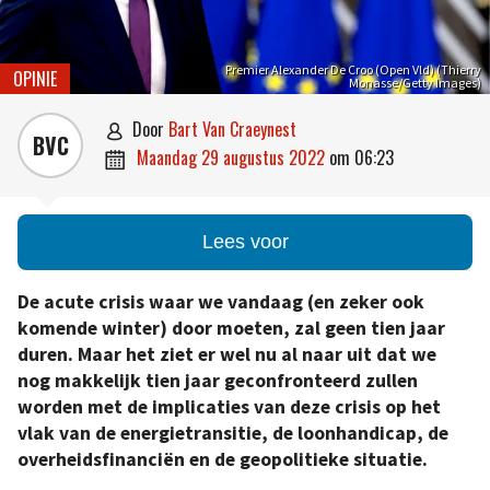
Premier Alexander De Croo (Open Vld) (Thierry
OPINIE
Monasse/Getty Images)
door
Bart Van Craeynest

BVC
maandag 29 augustus 2022
om
06:23

Lees voor
De acute crisis waar we vandaag (en zeker ook
komende winter) door moeten, zal geen tien jaar
duren. Maar het ziet er wel nu al naar uit dat we
nog makkelijk tien jaar geconfronteerd zullen
worden met de implicaties van deze crisis op het
vlak van de energietransitie, de loonhandicap, de
overheidsfinanciën en de geopolitieke situatie.