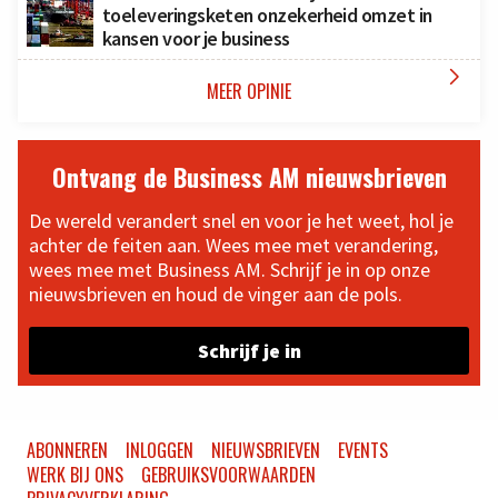
toeleveringsketen onzekerheid omzet in
kansen voor je business

MEER OPINIE
Ontvang de Business AM nieuwsbrieven
De wereld verandert snel en voor je het weet, hol je
achter de feiten aan. Wees mee met verandering,
wees mee met Business AM. Schrijf je in op onze
nieuwsbrieven en houd de vinger aan de pols.
Schrijf je in
ABONNEREN
INLOGGEN
NIEUWSBRIEVEN
EVENTS
WERK BIJ ONS
GEBRUIKSVOORWAARDEN