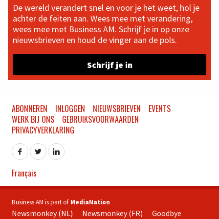
De wereld verandert snel en voor je het weet, hol je
achter de feiten aan. Wees mee met verandering,
wees mee met Business AM. Schrijf je in op onze
nieuwsbrieven en houd de vinger aan de pols.
Schrijf je in
ABONNEREN
INLOGGEN
NIEUWSBRIEVEN
EVENTS
WERK BIJ ONS
GEBRUIKSVOORWAARDEN
PRIVACYVERKLARING
Français
Business AM is part of
MediaNation
Newsmonkey (NL)
Newsmonkey (FR)
Goodbye