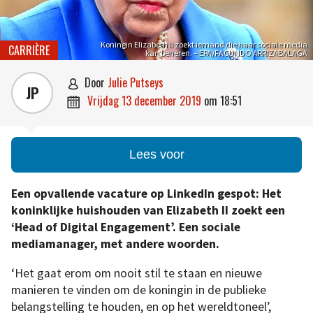
Koningin Elizabeth II zoekt iemand die haar sociale media
CARRIÈRE
kan beheren. – EPA/FACUNDO ARRIZABALAGA
door
Julie Putseys

JP
vrijdag 13 december 2019
om
18:51

Lees voor
Een opvallende vacature op LinkedIn gespot: Het
koninklijke huishouden van Elizabeth II zoekt een
‘Head of Digital Engagement’. Een sociale
mediamanager, met andere woorden.
‘Het gaat erom om nooit stil te staan en nieuwe
manieren te vinden om de koningin in de publieke
belangstelling te houden, en op het wereldtoneel’,