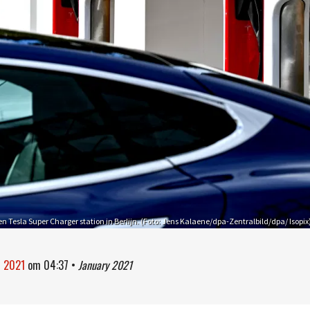
en Tesla Super Charger station in Berlijn. (Foto: Jens Kalaene/dpa-Zentralbild/dpa/ Isopix
i 2021
om
04:37
•
January 2021