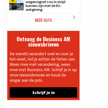
wegenvignet zou in strijd
kunnen zijn met de EU-
wetgeving

MEER AUTO
Ontvang de Business AM
nieuwsbrieven
De wereld verandert snel en voor je
het weet, hol je achter de feiten aan.
Wees mee met verandering, wees
mee met Business AM. Schrijf je in op
onze nieuwsbrieven en houd de
vinger aan de pols.
Schrijf je in