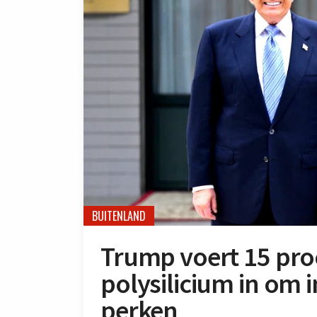
BUITENLAND
Trump voert 15 pro
polysilicium in om i
perken