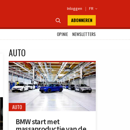
Inloggen
|
FR

ABONNEREN

OPINIE
NEWSLETTERS
AUTO
AUTO
BMW start met
massaproductie van de