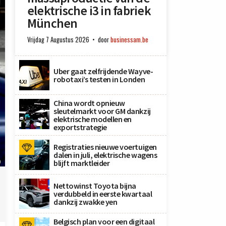
elektrische i3 in fabriek
München
Vrijdag 7 Augustus 2026
door
businessam.be
Uber gaat zelfrijdende Wayve-
robotaxi’s testen in Londen
China wordt opnieuw
sleutelmarkt voor GM dankzij
elektrische modellen en
exportstrategie
Registraties nieuwe voertuigen
dalen in juli, elektrische wagens
)
blijft marktleider
Nettowinst Toyota bijna
verdubbeld in eerste kwartaal
dankzij zwakke yen
Belgisch plan voor een digitaal