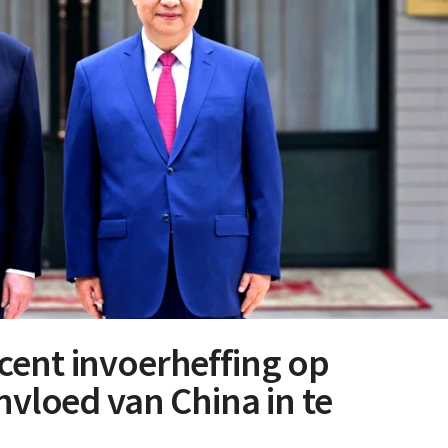
cent invoerheffing op
nvloed van China in te