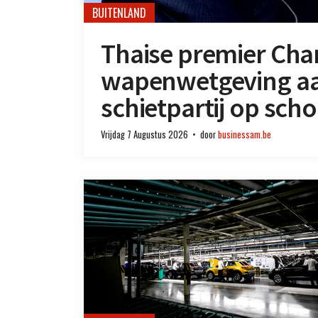
BUITENLAND
Thaise premier Char
wapenwetgeving aa
schietpartij op scho
Vrijdag 7 Augustus 2026
door
businessam.be