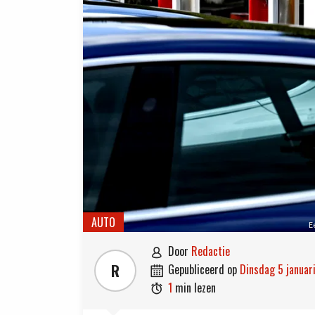
AUTO
E
door
Redactie

R
gepubliceerd op
dinsdag 5 januar

1
min lezen
