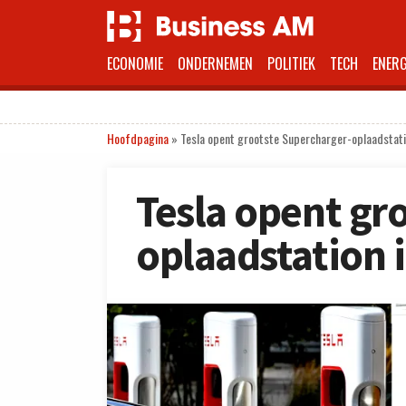
ECONOMIE
ONDERNEMEN
POLITIEK
TECH
ENERG
Hoofdpagina
»
Tesla opent grootste Supercharger-oplaadstati
Tesla opent gr
oplaadstation 