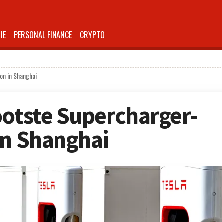
IE
PERSONAL FINANCE
CRYPTO
on in Shanghai
ootste Supercharger-
in Shanghai