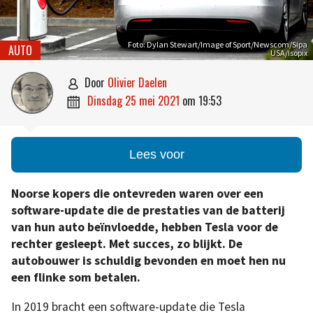
Foto: Dylan Stewart/Image of Sport/Newscom/Sipa
AUTO
USA/Isopix
door
Olivier Daelen

dinsdag 25 mei 2021
om
19:53

Lees voor
Noorse kopers die ontevreden waren over een
software-update die de prestaties van de batterij
van hun auto beïnvloedde, hebben Tesla voor de
rechter gesleept. Met succes, zo blijkt. De
autobouwer is schuldig bevonden en moet hen nu
een flinke som betalen.
In 2019 bracht een software-update die Tesla