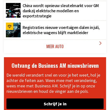
China wordt opnieuw sleutelmarkt voor GM
dankzij elektrische modellen en
exportstrategie
Registraties nieuwe voertuigen dalen in juli,
elektrische wagens blijft marktleider

MEER AUTO
Ontvang de Business AM nieuwsbrieven
De wereld verandert snel en voor je het weet, hol je
achter de feiten aan. Wees mee met verandering,
wees mee met Business AM. Schrijf je in op onze
nieuwsbrieven en houd de vinger aan de pols.
Schrijf je in