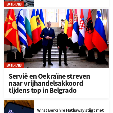
BUITENLAND
BUITENLAND
Servië en Oekraïne streven
naar vrijhandelsakkoord
tijdens top in Belgrado
Winst Berkshire Hathaway stijgt met