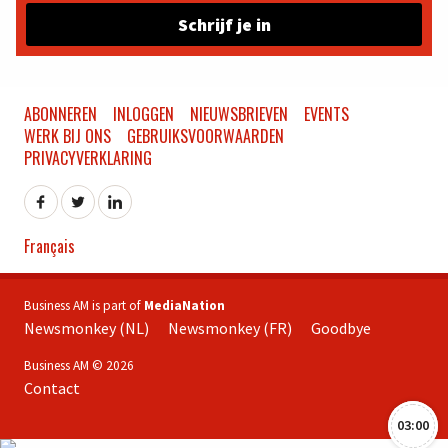
Schrijf je in
ABONNEREN
INLOGGEN
NIEUWSBRIEVEN
EVENTS
WERK BIJ ONS
GEBRUIKSVOORWAARDEN
PRIVACYVERKLARING
Français
Business AM is part of
MediaNation
Newsmonkey (NL)
Newsmonkey (FR)
Goodbye
Business AM © 2026
Contact
03:00