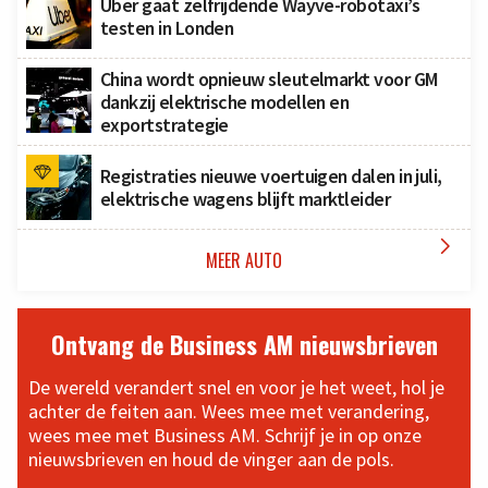
Uber gaat zelfrijdende Wayve-robotaxi’s
testen in Londen
China wordt opnieuw sleutelmarkt voor GM
dankzij elektrische modellen en
exportstrategie
Registraties nieuwe voertuigen dalen in juli,
elektrische wagens blijft marktleider

MEER AUTO
Ontvang de Business AM nieuwsbrieven
De wereld verandert snel en voor je het weet, hol je
achter de feiten aan. Wees mee met verandering,
wees mee met Business AM. Schrijf je in op onze
nieuwsbrieven en houd de vinger aan de pols.