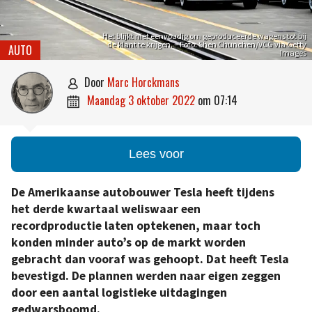
Het blijkt niet eenvoudig om geproduceerde wagens tot bij
de klant te krijgen. – Foto: Shen Chunchen/VCG via Getty
AUTO
Images
door
Marc Horckmans

maandag 3 oktober 2022
om
07:14

Lees voor
De Amerikaanse autobouwer Tesla heeft tijdens
het derde kwartaal weliswaar een
recordproductie laten optekenen, maar toch
konden minder auto’s op de markt worden
gebracht dan vooraf was gehoopt. Dat heeft Tesla
bevestigd. De plannen werden naar eigen zeggen
door een aantal logistieke uitdagingen
gedwarsboomd.