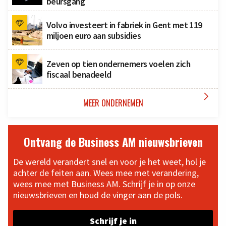
beursgang
Volvo investeert in fabriek in Gent met 119
miljoen euro aan subsidies
Zeven op tien ondernemers voelen zich
fiscaal benadeeld

MEER ONDERNEMEN
Ontvang de Business AM nieuwsbrieven
De wereld verandert snel en voor je het weet, hol je
achter de feiten aan. Wees mee met verandering,
wees mee met Business AM. Schrijf je in op onze
nieuwsbrieven en houd de vinger aan de pols.
Schrijf je in