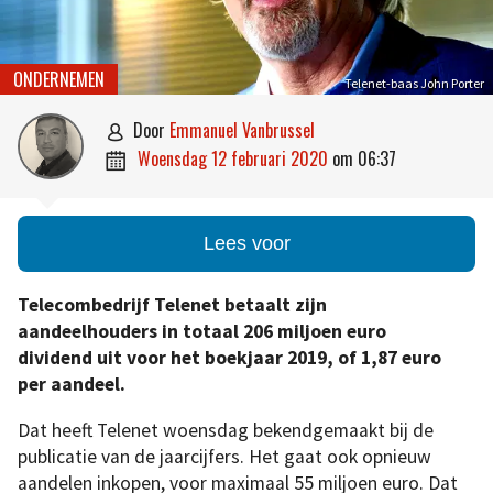
ONDERNEMEN
Telenet-baas John Porter
door
Emmanuel Vanbrussel

woensdag 12 februari 2020
om
06:37

Lees voor
Telecombedrijf Telenet betaalt zijn
aandeelhouders in totaal 206 miljoen euro
dividend uit voor het boekjaar 2019, of 1,87 euro
per aandeel.
Dat heeft Telenet woensdag bekendgemaakt bij de
publicatie van de jaarcijfers. Het gaat ook opnieuw
aandelen inkopen, voor maximaal 55 miljoen euro. Dat