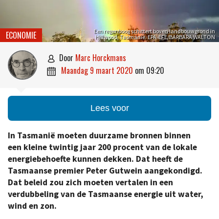
Een regenboog schittert boven landbouwgrond in
ECONOMIE
Hillwood, Tasmanië. EPA-EFE/BARBARA WALTON
door
Marc Horckmans

maandag 9 maart 2020
om
09:20

Lees voor
In Tasmanië moeten duurzame bronnen binnen
een kleine twintig jaar 200 procent van de lokale
energiebehoefte kunnen dekken. Dat heeft de
Tasmaanse premier Peter Gutwein aangekondigd.
Dat beleid zou zich moeten vertalen in een
verdubbeling van de Tasmaanse energie uit water,
wind en zon.