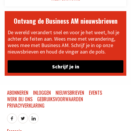
Ontvang de Business AM nieuwsbrieven
De wereld verandert snel en voor je het weet, hol je
achter de feiten aan. Wees mee met verandering,
wees mee met Business AM. Schrijf je in op onze
nieuwsbrieven en houd de vinger aan de pols.
Schrijf je in
ABONNEREN
INLOGGEN
NIEUWSBRIEVEN
EVENTS
WERK BIJ ONS
GEBRUIKSVOORWAARDEN
PRIVACYVERKLARING