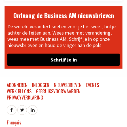
Ontvang de Business AM nieuwsbrieven
De wereld verandert snel en voor je het weet, hol je
achter de feiten aan. Wees mee met verandering,
wees mee met Business AM. Schrijf je in op onze
nieuwsbrieven en houd de vinger aan de pols.
Schrijf je in
ABONNEREN
INLOGGEN
NIEUWSBRIEVEN
EVENTS
WERK BIJ ONS
GEBRUIKSVOORWAARDEN
PRIVACYVERKLARING
Français