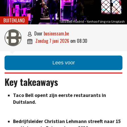
BUITENLAND
Taco Bell madrid – Yanhao Fang via Unsplash
door
businessam.be

zondag 7 juni 2026
om
08:30

Lees voor
Key takeaways
Taco Bell opent zijn eerste restaurants in
Duitsland.
Bedrijfsleider Christian Lehmann streeft naar 15