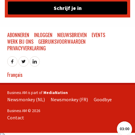
Schrijf je in
ABONNEREN
INLOGGEN
NIEUWSBRIEVEN
EVENTS
WERK BIJ ONS
GEBRUIKSVOORWAARDEN
PRIVACYVERKLARING
Français
Business AM is part of
MediaNation
Newsmonkey (NL)
Newsmonkey (FR)
Goodbye
Business AM © 2026
Contact
03:00