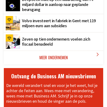
miljard dollar in aanloop naar geplande
beursgang
Volvo investeert in fabriek in Gent met 119
miljoen euro aan subsidies
Zeven op tien ondernemers voelen zich
fiscaal benadeeld

MEER ONDERNEMEN
Ontvang de Business AM nieuwsbrieven
De wereld verandert snel en voor je het weet, hol je
achter de feiten aan. Wees mee met verandering,
wees mee met Business AM. Schrijf je in op onze
nieuwsbrieven en houd de vinger aan de pols.