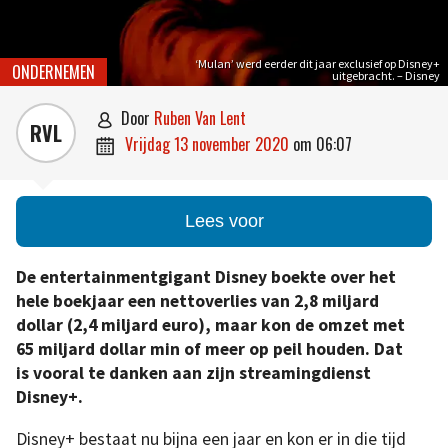
‘Mulan’ werd eerder dit jaar exclusief op Disney+
ONDERNEMEN
uitgebracht. – Disney
door
Ruben Van Lent

RVL
vrijdag 13 november 2020
om
06:07

Lees voor
De entertainmentgigant Disney boekte over het
hele boekjaar een nettoverlies van 2,8 miljard
dollar (2,4 miljard euro), maar kon de omzet met
65 miljard dollar min of meer op peil houden. Dat
is vooral te danken aan zijn streamingdienst
Disney+.
Disney+ bestaat nu bijna een jaar en kon er in die tijd