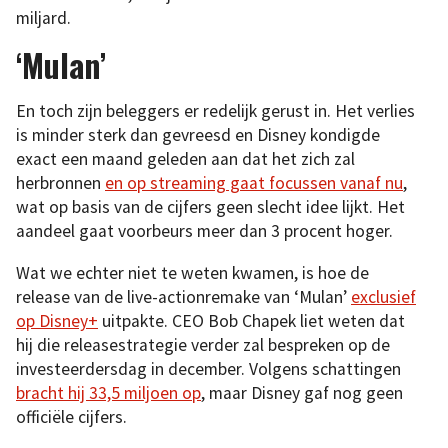
miljard.
‘Mulan’
En toch zijn beleggers er redelijk gerust in. Het verlies
is minder sterk dan gevreesd en Disney kondigde
exact een maand geleden aan dat het zich zal
herbronnen
en op streaming gaat focussen vanaf nu
,
wat op basis van de cijfers geen slecht idee lijkt. Het
aandeel gaat voorbeurs meer dan 3 procent hoger.
Wat we echter niet te weten kwamen, is hoe de
release van de live-actionremake van ‘Mulan’
exclusief
op Disney+
uitpakte. CEO Bob Chapek liet weten dat
hij die releasestrategie verder zal bespreken op de
investeerdersdag in december. Volgens schattingen
bracht hij 33,5 miljoen op
, maar Disney gaf nog geen
officiële cijfers.