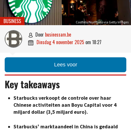
BUSINESS
Costfoto/NurPhoto via Getty Images
door
businessam.be

dinsdag 4 november 2025
om
18:27

Lees voor
Key takeaways
Starbucks verkoopt de controle over haar
Chinese activiteiten aan Boyu Capital voor 4
miljard dollar (3,5 miljard euro).
Starbucks’ marktaandeel in China is gedaald