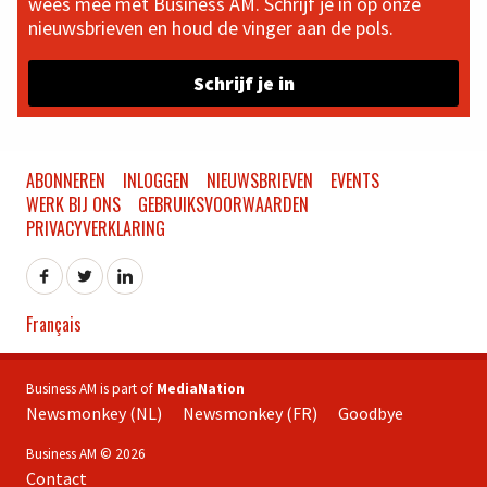
wees mee met Business AM. Schrijf je in op onze
nieuwsbrieven en houd de vinger aan de pols.
Schrijf je in
ABONNEREN
INLOGGEN
NIEUWSBRIEVEN
EVENTS
WERK BIJ ONS
GEBRUIKSVOORWAARDEN
PRIVACYVERKLARING
Français
Business AM is part of
MediaNation
Newsmonkey (NL)
Newsmonkey (FR)
Goodbye
Business AM © 2026
Contact