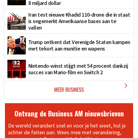
8 miljard dollar
Iran test nieuwe Khadid 110-drone die in staat
is ongemerkt Amerikaanse bases aan te
vallen
Trump ontkent dat Verenigde Staten kampen
met tekort aan munitie en wapens
Nintendo-winst stijgt met 54 procent dankzij
succes van Mario-film en Switch 2

MEER BUSINESS
Ontvang de Business AM nieuwsbrieven
De wereld verandert snel en voor je het weet, hol je
achter de feiten aan. Wees mee met verandering,