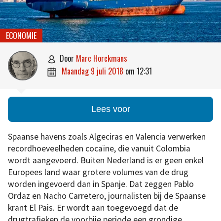
ECONOMIE
door
Marc Horckmans

maandag 9 juli 2018
om
12:31

Lees voor
Spaanse havens zoals Algeciras en Valencia verwerken
recordhoeveelheden cocaïne, die vanuit Colombia
wordt aangevoerd. Buiten Nederland is er geen enkel
Europees land waar grotere volumes van de drug
worden ingevoerd dan in Spanje. Dat zeggen Pablo
Ordaz en Nacho Carretero, journalisten bij de Spaanse
krant El Pais. Er wordt aan toegevoegd dat de
drugtrafieken de voorbije periode een grondige