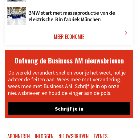
BMW start met massaproductie van de
elektrische i3 in fabriek München

MEER ECONOMIE
Ontvang de Business AM nieuwsbrieven
De wereld verandert snel en voor je het weet, hol je
achter de feiten aan. Wees mee met verandering,
wees mee met Business AM. Schrijf je in op onze
nieuwsbrieven en houd de vinger aan de pols.
Schrijf je in
ABONNEREN
INLOGGEN
NIEUWSBRIEVEN
EVENTS