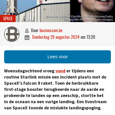
SpaceX en eigenaar Elon Musk (Win McNamee/Getty
SPACE
Images/Win McNamee/Getty Images)
door
businessam.be

donderdag 29 augustus 2024
om
13:20

Lees voor
Woensdagochtend vroeg
vond
er tijdens een
routine Starlink missie een incident plaats met de
SpaceX’s Falcon 9 raket. Toen de herbruikbare
first-stage booster terugkeerde naar de aarde en
probeerde te landen op een zeeschip, stortte het
in de oceaan na een vurige landing. Een livestream
van SpaceX toonde de mislukte landingspoging.