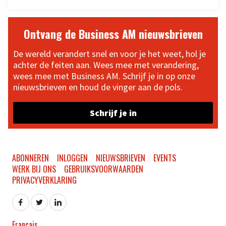
Ontvang de Business AM nieuwsbrieven
De wereld verandert snel en voor je het weet, hol je
achter de feiten aan. Wees mee met verandering,
wees mee met Business AM. Schrijf je in op onze
nieuwsbrieven en houd de vinger aan de pols.
Schrijf je in
ABONNEREN
INLOGGEN
NIEUWSBRIEVEN
EVENTS
WERK BIJ ONS
GEBRUIKSVOORWAARDEN
PRIVACYVERKLARING
Français