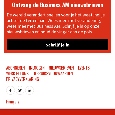
Ontvang de Business AM nieuwsbrieven
De wereld verandert snel en voor je het weet, hol je
achter de feiten aan. Wees mee met verandering,
wees mee met Business AM. Schrijf je in op onze
nieuwsbrieven en houd de vinger aan de pols.
Schrijf je in
ABONNEREN
INLOGGEN
NIEUWSBRIEVEN
EVENTS
WERK BIJ ONS
GEBRUIKSVOORWAARDEN
PRIVACYVERKLARING
Français