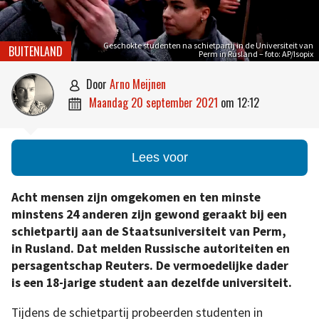
Geschokte studenten na schietpartij in de Universiteit van
BUITENLAND
Perm in Rusland – foto: AP/Isopix
door
Arno Meijnen

maandag 20 september 2021
om
12:12

Lees voor
Acht mensen zijn omgekomen en ten minste
minstens 24 anderen zijn gewond geraakt bij een
schietpartij aan de Staatsuniversiteit van Perm,
in Rusland. Dat melden Russische autoriteiten en
persagentschap Reuters. De vermoedelijke dader
is een 18-jarige student aan dezelfde universiteit.
Tijdens de schietpartij probeerden studenten in