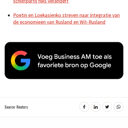
schietpartij niks verandert
Poetin en Loekasjenko streven naar integratie van
de economieën van Rusland en Wit-Rusland
Source: Reuters