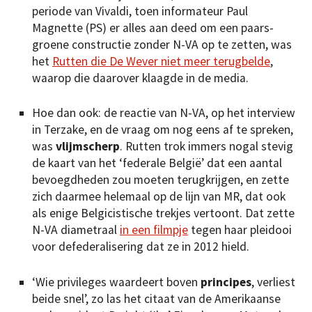
periode van Vivaldi, toen informateur Paul
Magnette (PS) er alles aan deed om een paars-
groene constructie zonder N-VA op te zetten, was
het
Rutten die De Wever niet meer terugbelde
,
waarop die daarover klaagde in de media.
Hoe dan ook: de reactie van N-VA, op het interview
in Terzake, en de vraag om nog eens af te spreken,
was
vlijmscherp
. Rutten trok immers nogal stevig
de kaart van het ‘federale België’ dat een aantal
bevoegdheden zou moeten terugkrijgen, en zette
zich daarmee helemaal op de lijn van MR, dat ook
als enige Belgicistische trekjes vertoont. Dat zette
N-VA diametraal
in een filmpje
tegen haar pleidooi
voor defederalisering dat ze in 2012 hield.
‘Wie privileges waardeert boven
principes
, verliest
beide snel’, zo las het citaat van de Amerikaanse