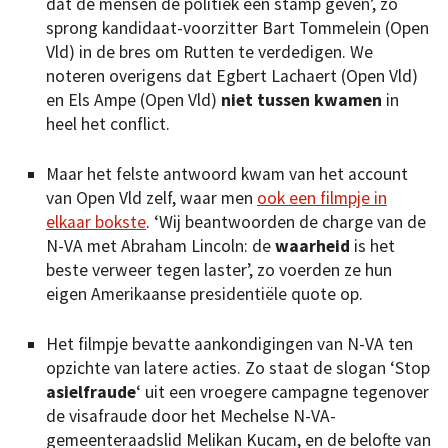
dat de mensen de politiek een stamp geven’, zo
sprong kandidaat-voorzitter Bart Tommelein (Open
Vld) in de bres om Rutten te verdedigen. We
noteren overigens dat Egbert Lachaert (Open Vld)
en Els Ampe (Open Vld)
niet tussen kwamen
in
heel het conflict.
Maar het felste antwoord kwam van het account
van Open Vld zelf, waar men
ook een filmpje in
elkaar bokste
. ‘Wij beantwoorden de charge van de
N-VA met Abraham Lincoln: de
waarheid
is het
beste verweer tegen laster’, zo voerden ze hun
eigen Amerikaanse presidentiële quote op.
Het filmpje bevatte aankondigingen van N-VA ten
opzichte van latere ­acties. Zo staat de slogan ‘Stop
asielfraude
‘ uit een vroegere campagne tegenover
de visafraude door het Mechelse N-VA-
gemeenteraadslid Melikan Kucam, en de belofte van