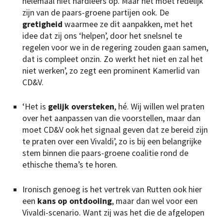
helemaal niet hardleers op. Maar het moet redelijk
zijn van de paars-groene partijen ook. De
gretigheid
waarmee ze dit aanpakken, met het
idee dat zij ons ‘helpen’, door het snelsnel te
regelen voor we in de regering zouden gaan samen,
dat is compleet onzin. Zo werkt het niet en zal het
niet werken’, zo zegt een prominent Kamerlid van
CD&V.
‘Het is
gelijk oversteken
, hé. Wij willen wel praten
over het aanpassen van die voorstellen, maar dan
moet CD&V ook het signaal geven dat ze bereid zijn
te praten over een Vivaldi’, zo is bij een belangrijke
stem binnen die paars-groene coalitie rond de
ethische thema’s te horen.
Ironisch genoeg is het vertrek van Rutten ook hier
een
kans op ontdooiing
, maar dan wel voor een
Vivaldi-scenario. Want zij was het die de afgelopen