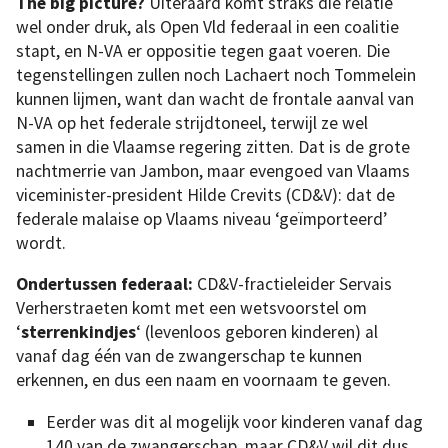
The big picture?
Uiteraard komt straks die relatie
wel onder druk, als Open Vld federaal in een coalitie
stapt, en N-VA er oppositie tegen gaat voeren. Die
tegenstellingen zullen noch Lachaert noch Tommelein
kunnen lijmen, want dan wacht de frontale aanval van
N-VA op het federale strijdtoneel, terwijl ze wel
samen in die Vlaamse regering zitten. Dat is de grote
nachtmerrie van Jambon, maar evengoed van Vlaams
viceminister-president Hilde Crevits (CD&V): dat de
federale malaise op Vlaams niveau ‘geïmporteerd’
wordt.
Ondertussen federaal:
CD&V-fractieleider Servais
Verherstraeten komt met een wetsvoorstel om
‘
sterrenkindjes
‘ (levenloos geboren kinderen) al
vanaf dag één van de zwangerschap te kunnen
erkennen, en dus een naam en voornaam te geven.
Eerder was dit al mogelijk voor kinderen vanaf dag
140 van de zwangerschap, maar CD&V wil dit dus