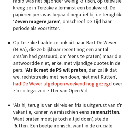
radio was het bijzonder weinig kritisch, op televisie
kreeg ze in Terzake allerminst een boulevard. De
papieren pers was bepaald negatief bij de terugblik:
‘
Zeven magere jaren
‘, omschreef De Tijd haar
periode als voorzitter.
Op Terzake haalde ze ook uit naar Bart De Wever
(N-VA), die ze blijkbaar recent nog een aantal
sms’en had gestuurd, om ‘eens te praten’, maar die
antwoordde niet, enkel met vijandige quotes in de
pers. ‘
Als ik met de PS wil praten
, dan zal ik dat
wel rechtstreeks met hen doen, niet met Rutten’,
had De Wever afgelopen weekend nog gezegd
over
z’n collega-voorzitter van Open Vld.
‘Als hij terug is van skireis en fris is uitgerust van z’n
vakantie, kunnen we misschien eens
samenzitten
.
Want praten moet je toch altijd doen’, stelde
Rutten. Een beetje ironisch, want in de cruciale