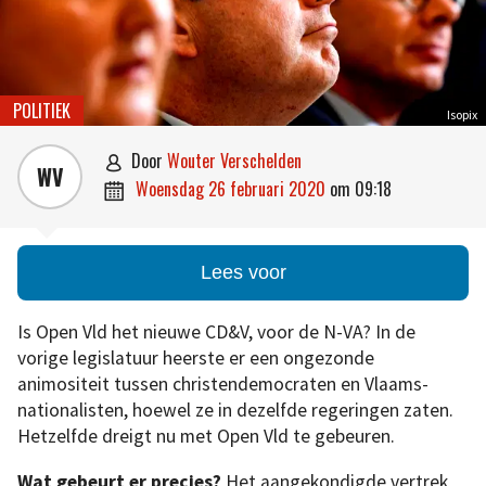
POLITIEK
Isopix
door
Wouter Verschelden

WV
woensdag 26 februari 2020
om
09:18

Lees voor
Is Open Vld het nieuwe CD&V, voor de N-VA? In de
vorige legislatuur heerste er een ongezonde
animositeit tussen christendemocraten en Vlaams-
nationalisten, hoewel ze in dezelfde regeringen zaten.
Hetzelfde dreigt nu met Open Vld te gebeuren.
Wat gebeurt er precies?
Het aangekondigde vertrek