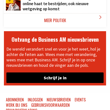
online haat te bestrijden; ook nieuwe
wetgeving op komst

MEER POLITIEK
Ontvang de Business AM nieuwsbrieven
De wereld verandert snel en voor je het weet, hol je
achter de feiten aan. Wees mee met verandering,
wees mee met Business AM. Schrijf je in op onze
nieuwsbrieven en houd de vinger aan de pols.
Schrijf je in
ABONNEREN
INLOGGEN
NIEUWSBRIEVEN
EVENTS
WERK BIJ ONS
GEBRUIKSVOORWAARDEN