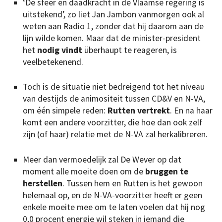
‘De sfeer en daadkracht in de Vlaamse regering is
uitstekend’, zo liet Jan Jambon vanmorgen ook al
weten aan Radio 1, zonder dat hij daarom aan de
lijn wilde komen. Maar dat de minister-president
het
nodig vindt
überhaupt te reageren, is
veelbetekenend.
Toch is de situatie niet bedreigend tot het niveau
van destijds de animositeit tussen CD&V en N-VA,
om één simpele reden:
Rutten vertrekt
. En na haar
komt een andere voorzitter, die hoe dan ook zelf
zijn (of haar) relatie met de N-VA zal herkalibreren.
Meer dan vermoedelijk zal De Wever op dat
moment alle moeite doen om de
bruggen te
herstellen
. Tussen hem en Rutten is het gewoon
helemaal op, en de N-VA-voorzitter heeft er geen
enkele moeite mee om te laten voelen dat hij nog
0,0 procent energie wil steken in iemand die