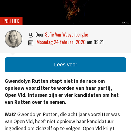
POLITIEK
Isopix
door
Sofie Van Waeyenberghe

maandag 24 februari 2020
om
09:21

Lees voor
Gwendolyn Rutten stapt niet in de race om
opnieuw voorzitter te worden van haar partij,
Open Vld. Intussen zijn er vier kandidaten om het
van Rutten over te nemen.
Wat?
Gwendolyn Rutten, die acht jaar voorzitter was
van Open Vld, heeft niet opnieuw haar kandidatuur
ingediend om zichzelf op te volgen. Open Vld krijgt