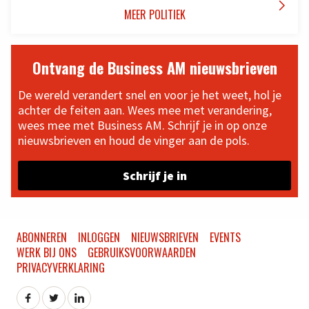

MEER POLITIEK
Ontvang de Business AM nieuwsbrieven
De wereld verandert snel en voor je het weet, hol je
achter de feiten aan. Wees mee met verandering,
wees mee met Business AM. Schrijf je in op onze
nieuwsbrieven en houd de vinger aan de pols.
Schrijf je in
ABONNEREN
INLOGGEN
NIEUWSBRIEVEN
EVENTS
WERK BIJ ONS
GEBRUIKSVOORWAARDEN
PRIVACYVERKLARING