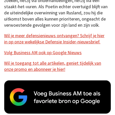
zoeken, hetzij via onderhandelingen, hetzij via een
staakt-het-vuren. Als Poetin echter overtuigd blijft van
de uiteindelijke overwinning van Rusland, zou hij die
uitkomst boven alles kunnen prioriteren, ongeacht de
verwoestende gevolgen voor zijn land en zijn volk.
Wil je meer defensienieuws ontvangen? Schrijf je hier
in op onze wekelijkse Defensie Insider-nieuwsbrief.
Volg Business AM ook op Google Nieuws
Wil je toegang tot alle artikelen, geniet tijdelijk van
onze promo en abonneer je hier!