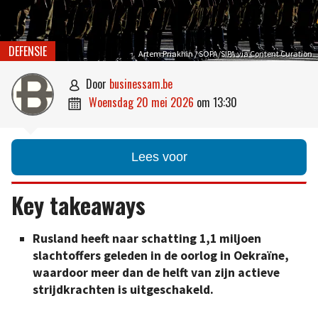
DEFENSIE
Artem Priakhin / SOPA/SIPA via Content Curation
door
businessam.be

woensdag 20 mei 2026
om
13:30

Lees voor
Key takeaways
Rusland heeft naar schatting 1,1 miljoen
slachtoffers geleden in de oorlog in Oekraïne,
waardoor meer dan de helft van zijn actieve
strijdkrachten is uitgeschakeld.