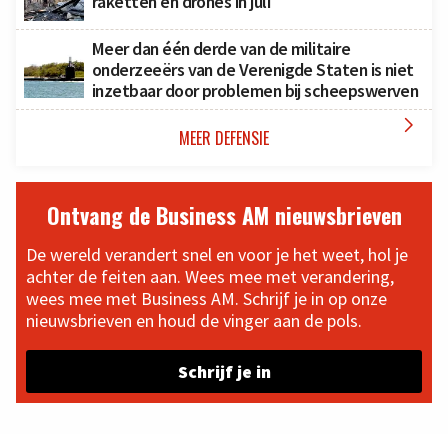
raketten en drones in juli
Meer dan één derde van de militaire
onderzeeërs van de Verenigde Staten is niet
inzetbaar door problemen bij scheepswerven

MEER DEFENSIE
Ontvang de Business AM nieuwsbrieven
De wereld verandert snel en voor je het weet, hol je
achter de feiten aan. Wees mee met verandering,
wees mee met Business AM. Schrijf je in op onze
nieuwsbrieven en houd de vinger aan de pols.
Schrijf je in