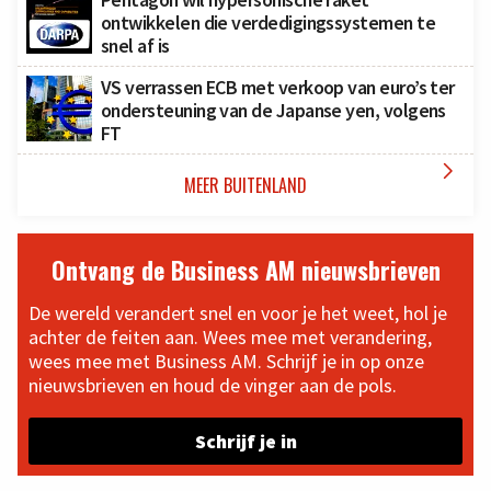
ontwikkelen die verdedigingssystemen te
snel af is
VS verrassen ECB met verkoop van euro’s ter
ondersteuning van de Japanse yen, volgens
FT

MEER BUITENLAND
Ontvang de Business AM nieuwsbrieven
De wereld verandert snel en voor je het weet, hol je
achter de feiten aan. Wees mee met verandering,
wees mee met Business AM. Schrijf je in op onze
nieuwsbrieven en houd de vinger aan de pols.
Schrijf je in