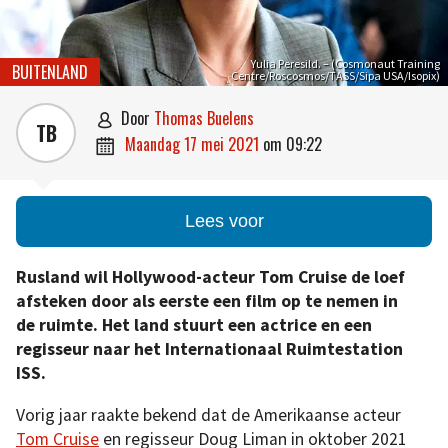
Yulia Peresild. – (Cosmonaut Training
BUITENLAND
Centre/Roscosmos/TASS/Sipa USA/Isopix)
door
Thomas Buelens

TB
maandag 17 mei 2021
om
09:22

Lees voor
Rusland wil Hollywood-acteur Tom Cruise de loef
afsteken door als eerste een film op te nemen in
de ruimte. Het land stuurt een actrice en een
regisseur naar het Internationaal Ruimtestation
ISS.
Vorig jaar raakte bekend dat de Amerikaanse acteur
Tom Cruise
en regisseur Doug Liman in oktober 2021