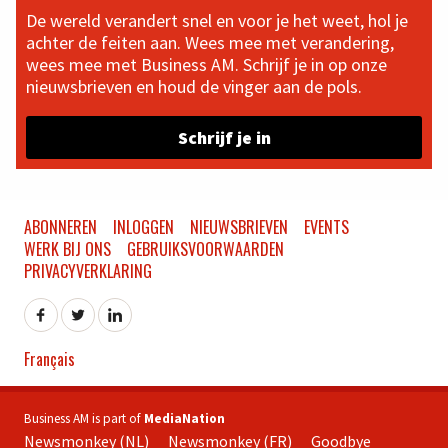
De wereld verandert snel en voor je het weet, hol je
achter de feiten aan. Wees mee met verandering,
wees mee met Business AM. Schrijf je in op onze
nieuwsbrieven en houd de vinger aan de pols.
Schrijf je in
ABONNEREN
INLOGGEN
NIEUWSBRIEVEN
EVENTS
WERK BIJ ONS
GEBRUIKSVOORWAARDEN
PRIVACYVERKLARING
Français
Business AM is part of
MediaNation
Newsmonkey (NL)
Newsmonkey (FR)
Goodbye