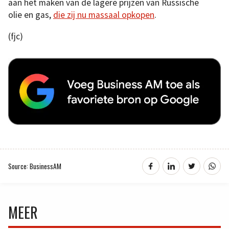
aan het maken van de lagere prijzen van Russische
olie en gas,
die zij nu massaal opkopen
.
(fjc)
Source: BusinessAM
MEER