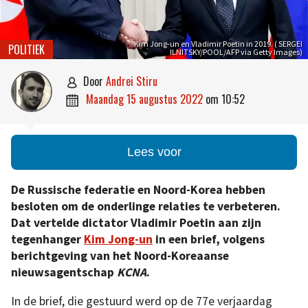
Kim Jong-un en Vladimir Poetin in 2019. ( SERGEI
POLITIEK
ILNITSKY/POOL/AFP via Getty Images)
door
Andrei Stiru

maandag 15 augustus 2022
om
10:52

Lees voor
De Russische federatie en Noord-Korea hebben
besloten om de onderlinge relaties te verbeteren.
Dat vertelde dictator Vladimir Poetin aan zijn
tegenhanger
Kim Jong-un
in een brief, volgens
berichtgeving van het Noord-Koreaanse
nieuwsagentschap
KCNA
.
In de brief, die gestuurd werd op de 77e verjaardag