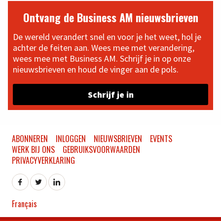
Ontvang de Business AM nieuwsbrieven
De wereld verandert snel en voor je het weet, hol je
achter de feiten aan. Wees mee met verandering,
wees mee met Business AM. Schrijf je in op onze
nieuwsbrieven en houd de vinger aan de pols.
Schrijf je in
ABONNEREN
INLOGGEN
NIEUWSBRIEVEN
EVENTS
WERK BIJ ONS
GEBRUIKSVOORWAARDEN
PRIVACYVERKLARING
Français