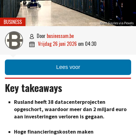
BUSINESS
Brett Sayles via Pexels
door
businessam.be

vrijdag 26 juni 2026
om
04:30

Lees voor
Key takeaways
Rusland heeft 38 datacenterprojecten
opgeschort, waardoor meer dan 2 miljard euro
aan investeringen verloren is gegaan.
Hoge financieringskosten maken