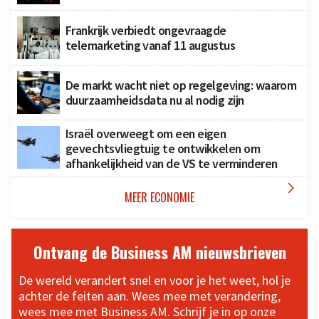
Frankrijk verbiedt ongevraagde
telemarketing vanaf 11 augustus
De markt wacht niet op regelgeving: waarom
duurzaamheidsdata nu al nodig zijn
Israël overweegt om een eigen
gevechtsvliegtuig te ontwikkelen om
afhankelijkheid van de VS te verminderen

MEER ECONOMIE
Ontvang de Business AM nieuwsbrieven
De wereld verandert snel en voor je het weet, hol je
achter de feiten aan. Wees mee met verandering,
wees mee met Business AM. Schrijf je in op onze