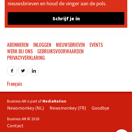
nieuwsbrieven en houd de vinger aan de pols.
Schrijf je in
ABONNEREN
INLOGGEN
NIEUWSBRIEVEN
EVENTS
WERK BIJ ONS
GEBRUIKSVOORWAARDEN
PRIVACYVERKLARING
Français
Business AM is part of
MediaNation
Newsmonkey (NL)
Newsmonkey (FR)
Goodbye
Business AM © 2026
Contact