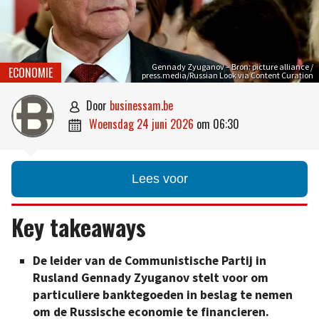
Gennady Zyuganov – Bron: picture alliance /
ECONOMIE
press.media/Russian Look via Content Curation
door
businessam.be

woensdag 24 juni 2026
om
06:30

Lees voor
Key takeaways
De leider van de Communistische Partij in
Rusland Gennady Zyuganov stelt voor om
particuliere banktegoeden in beslag te nemen
om de Russische economie te financieren.