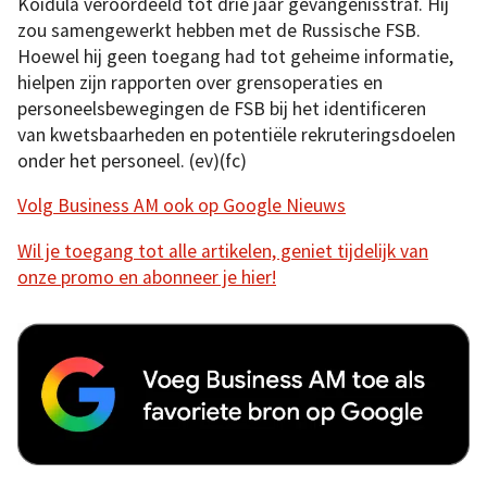
Koidula veroordeeld tot drie jaar gevangenisstraf. Hij
zou samengewerkt hebben met de Russische FSB.
Hoewel hij geen toegang had tot geheime informatie,
hielpen zijn rapporten over grensoperaties en
personeelsbewegingen de FSB bij het identificeren
van kwetsbaarheden en potentiële rekruteringsdoelen
onder het personeel. (ev)(fc)
Volg Business AM ook op Google Nieuws
Wil je toegang tot alle artikelen, geniet tijdelijk van
onze promo en abonneer je hier!