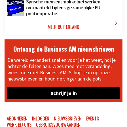
Syrische mensensmokkelnetwerken
ontmanteld tijdens gezamenlijke EU-
politieoperatie

MEER BUITENLAND
Ontvang de Business AM nieuwsbrieven
De wereld verandert snel en voor je het weet, hol je
achter de feiten aan. Wees mee met verandering,
wees mee met Business AM. Schrijf je in op onze
nieuwsbrieven en houd de vinger aan de pols.
Schrijf je in
ABONNEREN
INLOGGEN
NIEUWSBRIEVEN
EVENTS
WERK BIJ ONS
GEBRUIKSVOORWAARDEN