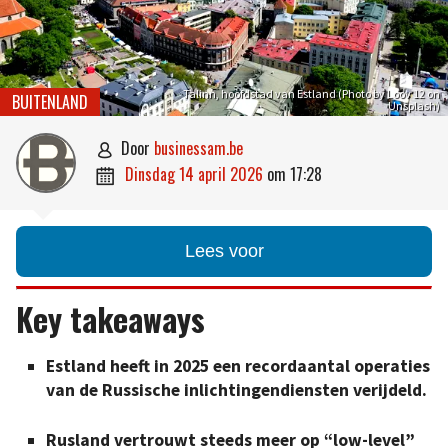
Talinn, hoofdstad van Estland (Photo by Loov 12 on
BUITENLAND
Unsplash)
door
businessam.be

dinsdag 14 april 2026
om
17:28

Lees voor
Key takeaways
Estland heeft in 2025 een recordaantal operaties
van de Russische inlichtingendiensten verijdeld.
Rusland vertrouwt steeds meer op “low-level”