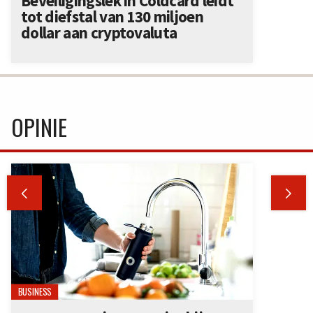
Beveiligingslek in Coldcard leidt
tot diefstal van 130 miljoen
dollar aan cryptovaluta
OPINIE


BUSINESS