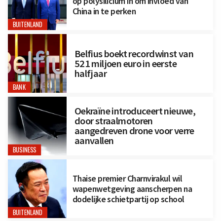
op polysilicium in om invloed van
China in te perken
BUITENLAND
Belfius boekt recordwinst van
521 miljoen euro in eerste
halfjaar
BANK
Oekraïne introduceert nieuwe,
door straalmotoren
aangedreven drone voor verre
aanvallen
BUSINESS
Thaise premier Charnvirakul wil
wapenwetgeving aanscherpen na
dodelijke schietpartij op school
BUITENLAND