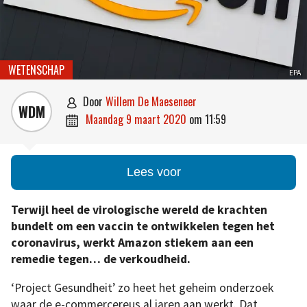
WETENSCHAP
EPA
door
Willem De Maeseneer

WDM
maandag 9 maart 2020
om
11:59

Lees voor
Terwijl heel de virologische wereld de krachten
bundelt om een vaccin te ontwikkelen tegen het
coronavirus, werkt Amazon stiekem aan een
remedie tegen… de verkoudheid.
‘Project Gesundheit’ zo heet het geheim onderzoek
waar de e-commercereus al jaren aan werkt. Dat