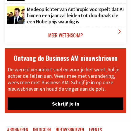
Medeoprichter van Anthropic voorspelt dat AI
binnen een jaar zal leiden tot doorbraak die
een Nobelprijs waardig is

MEER WETENSCHAP
Ontvang de Business AM nieuwsbrieven
De wereld verandert snel en voor je het weet, hol je
achter de feiten aan. Wees mee met verandering,
wees mee met Business AM. Schrijf je in op onze
nieuwsbrieven en houd de vinger aan de pols.
Schrijf je in
ABONNEREN
INLOGGEN
NIEUWSBRIEVEN
EVENTS