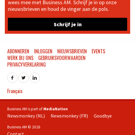
wees mee met Business AM. Schrijf je in op onze
nieuwsbrieven en houd de vinger aan de pols.
Schrijf je in
ABONNEREN
INLOGGEN
NIEUWSBRIEVEN
EVENTS
WERK BIJ ONS
GEBRUIKSVOORWAARDEN
PRIVACYVERKLARING
Français
Business AM is part of
MediaNation
Newsmonkey (NL)
Newsmonkey (FR)
Goodbye
Business AM © 2026
Contact