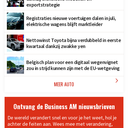
exportstrategie
Registraties nieuwe voertuigen dalen in juli,
elektrische wagens blijft marktleider
Nettowinst Toyota bijna verdubbeld in eerste
kwartaal dankzij zwakke yen
Belgisch plan voor een digitaal wegenvignet
zou in strijd kunnen zijn met de EU-wetgeving

MEER AUTO
Ontvang de Business AM nieuwsbrieven
De wereld verandert snel en voor je het weet, hol je
achter de feiten aan. Wees mee met verandering,