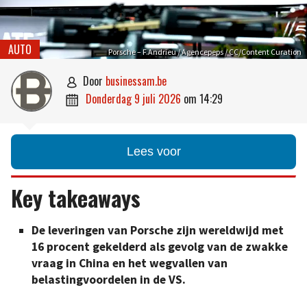
AUTO
Porsche – F.Andrieu / Agencepeps / CC/Content Curation
door
businessam.be

donderdag 9 juli 2026
om
14:29

Lees voor
Key takeaways
De leveringen van Porsche zijn wereldwijd met
16 procent gekelderd als gevolg van de zwakke
vraag in China en het wegvallen van
belastingvoordelen in de VS.