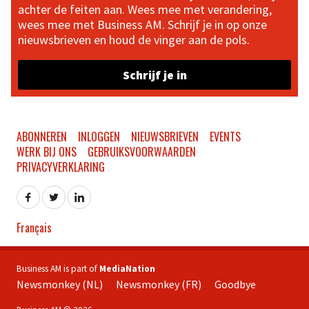
achter de feiten aan. Wees mee met verandering,
wees mee met Business AM. Schrijf je in op onze
nieuwsbrieven en houd de vinger aan de pols.
Schrijf je in
ABONNEREN
INLOGGEN
NIEUWSBRIEVEN
EVENTS
WERK BIJ ONS
GEBRUIKSVOORWAARDEN
PRIVACYVERKLARING
Français
Business AM is part of
MediaNation
Newsmonkey (NL)
Newsmonkey (FR)
Goodbye