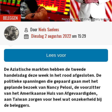
BELEGGEN
Nancy Pelosi & Taiwan – Getty Images
door
Niels Saelens

dinsdag 2 augustus 2022
om
15:29

Lees voor
De Aziatische markten hebben de tweede
handelsdag deze week in het rood afgesloten. De
politieke spanningen die gepaard gaan met het
geplande bezoek van Nancy Pelosi, de voorzitter
van het Amerikaanse Huis van Afgevaardigden,
aan Taiwan zorgen voor heel wat onzekerheid bij
de beleggers.