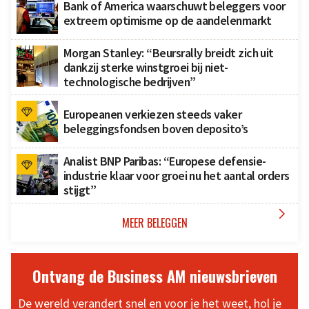
Bank of America waarschuwt beleggers voor
extreem optimisme op de aandelenmarkt
Morgan Stanley: “Beursrally breidt zich uit
dankzij sterke winstgroei bij niet-
technologische bedrijven”
Europeanen verkiezen steeds vaker
beleggingsfondsen boven deposito’s
Analist BNP Paribas: “Europese defensie-
industrie klaar voor groei nu het aantal orders
stijgt”

MEER BELEGGEN
Ontvang de Business AM nieuwsbrieven
De wereld verandert snel en voor je het weet, hol je