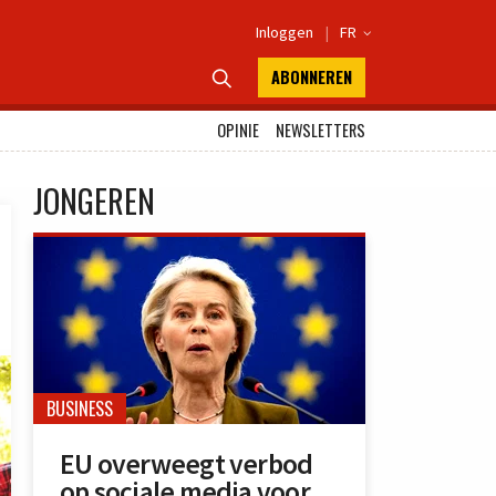
Inloggen
|
FR

ABONNEREN

OPINIE
NEWSLETTERS
JONGEREN
BUSINESS
EU overweegt verbod
op sociale media voor