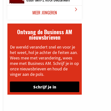
daar Gen-Z voor bedanken

MEER JONGEREN
Ontvang de Business AM
nieuwsbrieven
De wereld verandert snel en voor je
het weet, hol je achter de feiten aan.
Wees mee met verandering, wees
mee met Business AM. Schrijf je in op
onze nieuwsbrieven en houd de
vinger aan de pols.
Schrijf je in