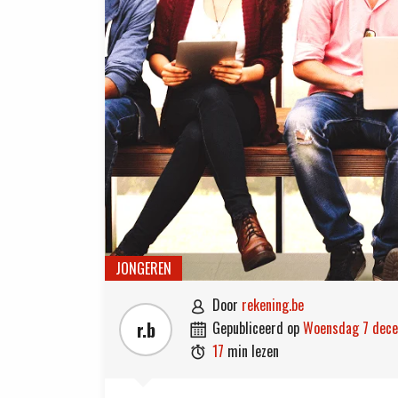
JONGEREN
door
rekening.be

r.b
gepubliceerd op
woensdag 7 dec

17
min lezen
