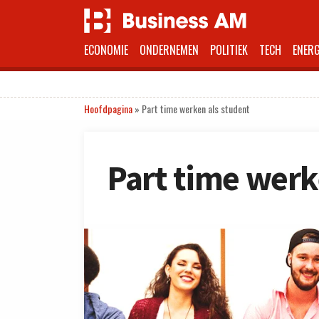
ECONOMIE
ONDERNEMEN
POLITIEK
TECH
ENERG
Hoofdpagina
»
Part time werken als student
Part time werk