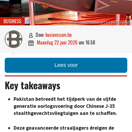
BUSINESS
picture alliance / NurPhoto via Content Curation
door
businessam.be

maandag 22 juni 2026
om
16:58

Lees voor
Key takeaways
Pakistan betreedt het tijdperk van de vijfde
generatie oorlogsvoering door Chinese J-35
stealthgevechtsvliegtuigen aan te schaffen.
Deze geavanceerde straaljagers dreigen de