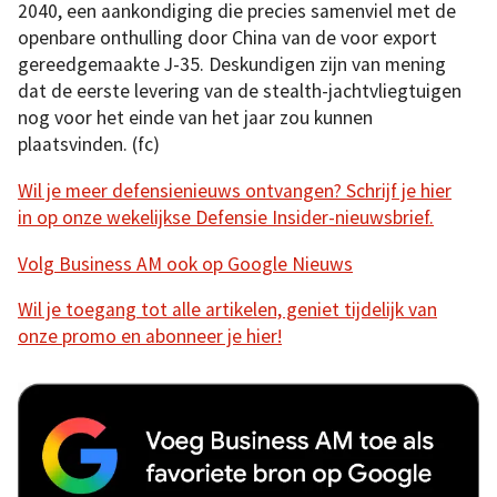
2040, een aankondiging die precies samenviel met de
openbare onthulling door China van de voor export
gereedgemaakte J-35. Deskundigen zijn van mening
dat de eerste levering van de stealth-jachtvliegtuigen
nog voor het einde van het jaar zou kunnen
plaatsvinden. (fc)
Wil je meer defensienieuws ontvangen? Schrijf je hier
in op onze wekelijkse Defensie Insider-nieuwsbrief.
Volg Business AM ook op Google Nieuws
Wil je toegang tot alle artikelen, geniet tijdelijk van
onze promo en abonneer je hier!