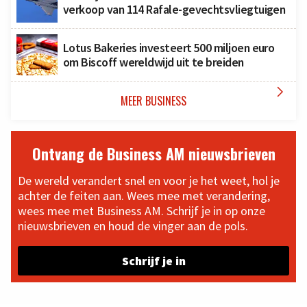
verkoop van 114 Rafale-gevechtsvliegtuigen
Lotus Bakeries investeert 500 miljoen euro
om Biscoff wereldwijd uit te breiden

MEER BUSINESS
Ontvang de Business AM nieuwsbrieven
De wereld verandert snel en voor je het weet, hol je
achter de feiten aan. Wees mee met verandering,
wees mee met Business AM. Schrijf je in op onze
nieuwsbrieven en houd de vinger aan de pols.
Schrijf je in