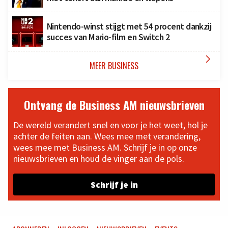
Nintendo-winst stijgt met 54 procent dankzij
succes van Mario-film en Switch 2

MEER BUSINESS
Ontvang de Business AM nieuwsbrieven
De wereld verandert snel en voor je het weet, hol je
achter de feiten aan. Wees mee met verandering,
wees mee met Business AM. Schrijf je in op onze
nieuwsbrieven en houd de vinger aan de pols.
Schrijf je in