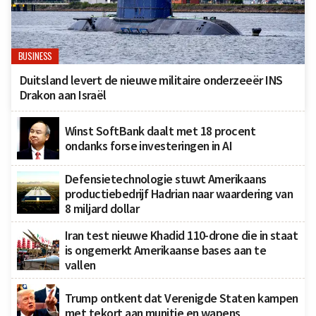
BUSINESS
Duitsland levert de nieuwe militaire onderzeeër INS
Drakon aan Israël
Winst SoftBank daalt met 18 procent
ondanks forse investeringen in AI
Defensietechnologie stuwt Amerikaans
productiebedrijf Hadrian naar waardering van
8 miljard dollar
Iran test nieuwe Khadid 110-drone die in staat
is ongemerkt Amerikaanse bases aan te
vallen
Trump ontkent dat Verenigde Staten kampen
met tekort aan munitie en wapens