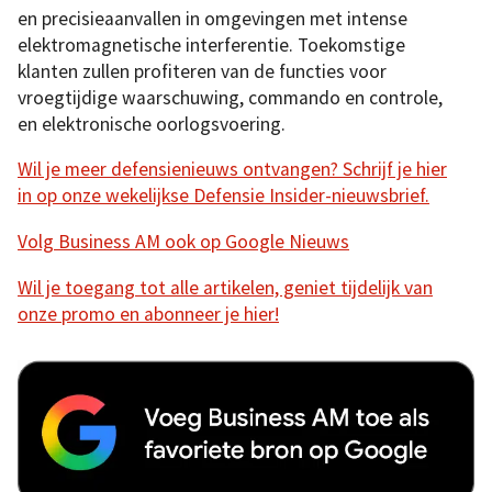
en precisieaanvallen in omgevingen met intense
elektromagnetische interferentie. Toekomstige
klanten zullen profiteren van de functies voor
vroegtijdige waarschuwing, commando en controle,
en elektronische oorlogsvoering.
Wil je meer defensienieuws ontvangen? Schrijf je hier
in op onze wekelijkse Defensie Insider-nieuwsbrief.
Volg Business AM ook op Google Nieuws
Wil je toegang tot alle artikelen, geniet tijdelijk van
onze promo en abonneer je hier!