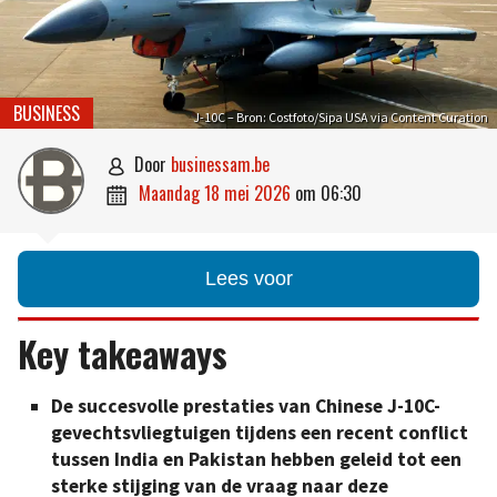
BUSINESS
J-10C – Bron: Costfoto/Sipa USA via Content Curation
door
businessam.be

maandag 18 mei 2026
om
06:30

Lees voor
Key takeaways
De succesvolle prestaties van Chinese J-10C-
gevechtsvliegtuigen tijdens een recent conflict
tussen India en Pakistan hebben geleid tot een
sterke stijging van de vraag naar deze