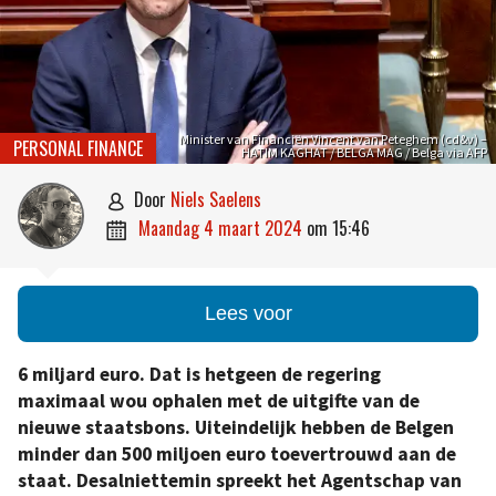
Minister van Financiën Vincent van Peteghem (cd&v) –
PERSONAL FINANCE
HATIM KAGHAT / BELGA MAG / Belga via AFP
door
Niels Saelens

maandag 4 maart 2024
om
15:46

Lees voor
6 miljard euro. Dat is hetgeen de regering
maximaal wou ophalen met de uitgifte van de
nieuwe staatsbons. Uiteindelijk hebben de Belgen
minder dan 500 miljoen euro toevertrouwd aan de
staat. Desalniettemin spreekt het Agentschap van