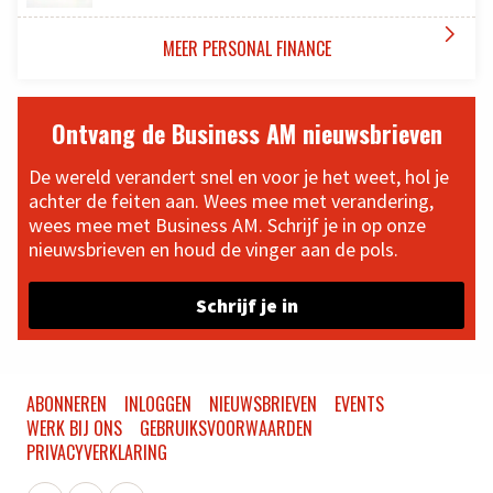

MEER PERSONAL FINANCE
Ontvang de Business AM nieuwsbrieven
De wereld verandert snel en voor je het weet, hol je
achter de feiten aan. Wees mee met verandering,
wees mee met Business AM. Schrijf je in op onze
nieuwsbrieven en houd de vinger aan de pols.
Schrijf je in
ABONNEREN
INLOGGEN
NIEUWSBRIEVEN
EVENTS
WERK BIJ ONS
GEBRUIKSVOORWAARDEN
PRIVACYVERKLARING