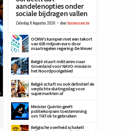
aandelenopties onder
sociale bijdragen vallen
Zaterdag 8 Augustus 2026
door
businessam.be
OCMW’s kampen met een tekort
van 605 miljoen euro door
maatregelen regering-De Wever
België stuurt militairen naar
Groenland voor NAVO-missie in
het Noordpoolgebied
België schaft nu ook definitief de
verplichte sluitingsdag voor
supermarkten af
W
Minister Quintin geeft
politiekorpsen toestemming
om TikTok te gebruiken
Belgische overheid schakelt