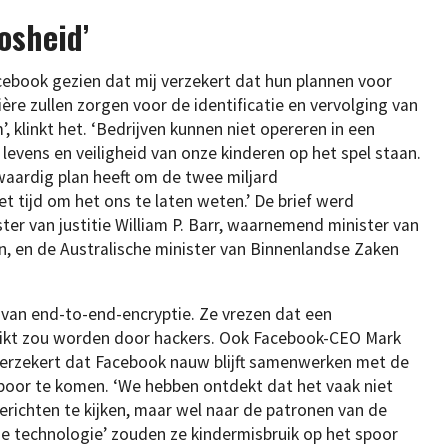
osheid’
cebook gezien dat mij verzekert dat hun plannen voor
ère zullen zorgen voor de identificatie en vervolging van
’, klinkt het. ‘Bedrijven kunnen niet opereren in een
levens en veiligheid van onze kinderen op het spel staan.
aardig plan heeft om de twee miljard
t tijd om het ons te laten weten.’ De brief werd
r van justitie William P. Barr, waarnemend minister van
n, en de Australische minister van Binnenlandse Zaken
r van end-to-end-encryptie. Ze vrezen dat een
ruikt zou worden door hackers. Ook Facebook-CEO Mark
 verzekert dat Facebook nauw blijft samenwerken met de
spoor te komen. ‘We hebben ontdekt dat het vaak niet
erichten te kijken, maar wel naar de patronen van de
erde technologie’ zouden ze kindermisbruik op het spoor