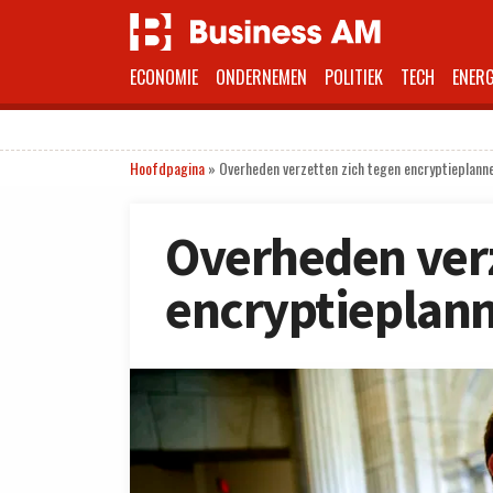
ECONOMIE
ONDERNEMEN
POLITIEK
TECH
ENERG
Hoofdpagina
»
Overheden verzetten zich tegen encryptieplann
Overheden verz
encryptieplan