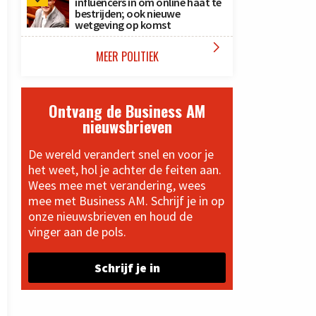
influencers in om online haat te
bestrijden; ook nieuwe
wetgeving op komst

MEER POLITIEK
Ontvang de Business AM
nieuwsbrieven
De wereld verandert snel en voor je
het weet, hol je achter de feiten aan.
Wees mee met verandering, wees
mee met Business AM. Schrijf je in op
onze nieuwsbrieven en houd de
vinger aan de pols.
Schrijf je in