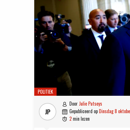
POLITIEK
door
Julie Putseys

JP
gepubliceerd op
dinsdag 8 oktob

2
min lezen
