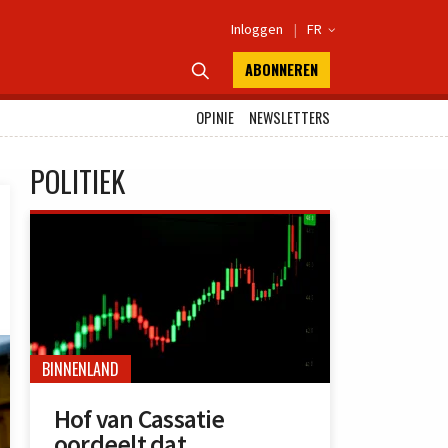
Inloggen
|
FR

ABONNEREN

OPINIE
NEWSLETTERS
POLITIEK
BINNENLAND
Hof van Cassatie
oordeelt dat