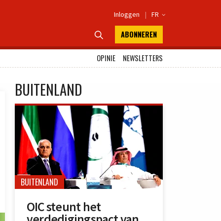
Inloggen
|
FR

ABONNEREN

OPINIE
NEWSLETTERS
BUITENLAND
BUITENLAND
OIC steunt het
verdedigingspact van