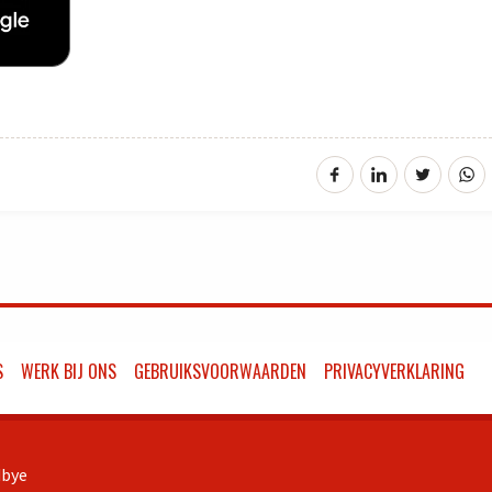
S
WERK BIJ ONS
GEBRUIKSVOORWAARDEN
PRIVACYVERKLARING
bye