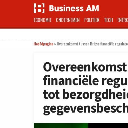
ECONOMIE
ONDERNEMEN
POLITIEK
TECH
ENERG
Hoofdpagina
»
Overeenkomst tussen Britse financiële regulato
Overeenkomst 
financiële regu
tot bezorgdhei
gegevensbesc