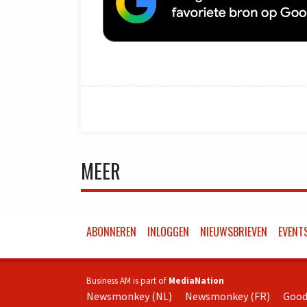
MEER
ABONNEREN
INLOGGEN
NIEUWSBRIEVEN
EVENT
Business AM is part of
MediaNation
Newsmonkey (NL)
Newsmonkey (FR)
Good