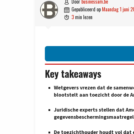
door
businessam.be

gepubliceerd op
maandag 1 juni 

3
min lezen

Key takeaways
Wetgevers vrezen dat de samenwer
blootstelt aan toezicht door de 
Juridische experts stellen dat A
gegevensbeschermingsmaatregele
De toezichthouder houdt vol dat 