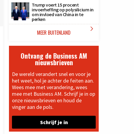
Trump voert 15 procent
invoerheffing op polysilicium in
om invloed van China in te
perken

MEER BUITENLAND
Ontvang de Business AM
nieuwsbrieven
De wereld verandert snel en voor je
het weet, hol je achter de feiten aan.
Wees mee met verandering, wees
mee met Business AM. Schrijf je in op
onze nieuwsbrieven en houd de
vinger aan de pols.
Schrijf je in