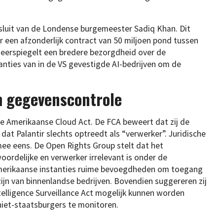
sluit van de Londense burgemeester Sadiq Khan. Dit
ver een afzonderlijk contract van 50 miljoen pond tussen
 weerspiegelt een bredere bezorgdheid over de
tanties van in de VS gevestigde AI-bedrijven om de
om gegevenscontrole
 de Amerikaanse Cloud Act. De FCA beweert dat zij de
 dat Palantir slechts optreedt als “verwerker”. Juridische
 mee eens. De Open Rights Group stelt dat het
ordelijke en verwerker irrelevant is onder de
Amerikaanse instanties ruime bevoegdheden om toegang
 zijn van binnenlandse bedrijven. Bovendien suggereren zij
telligence Surveillance Act mogelijk kunnen worden
niet-staatsburgers te monitoren.