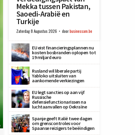
Mekka tussen Pakistan,
Saoedi-Arabië en
Turkije
Zaterdag 8 Augustus 2026
door
businessam.be
EU eist financieringsplannen nu
kosten bosbranden oplopen tot
19 miljard euro
Rusland wil liberale partij
Yabloko uitsluiten van
aankomende verkiezingen
EU legt sancties op aan vijf
Russische
defensiefunctionarissen na
luchtaanvallen op Oekraïne
Spanje geeft Italië twee dagen
om grenscontroles voor
n
Spaanse reizigers te beëindigen