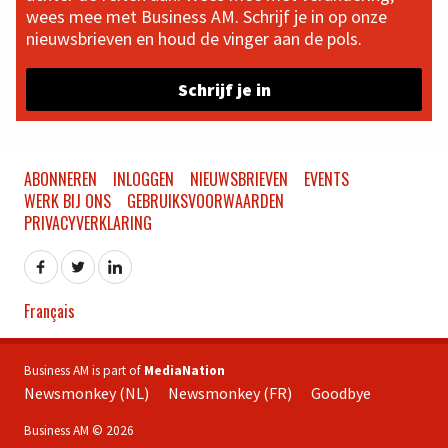
wees mee met Business AM. Schrijf je in op onze
nieuwsbrieven en houd de vinger aan de pols.
Schrijf je in
ABONNEREN
INLOGGEN
NIEUWSBRIEVEN
EVENTS
WERK BIJ ONS
GEBRUIKSVOORWAARDEN
PRIVACYVERKLARING
Français
Business AM is part of
MediaNation
Newsmonkey (NL)
Newsmonkey (FR)
Goodbye
Business AM © 2026