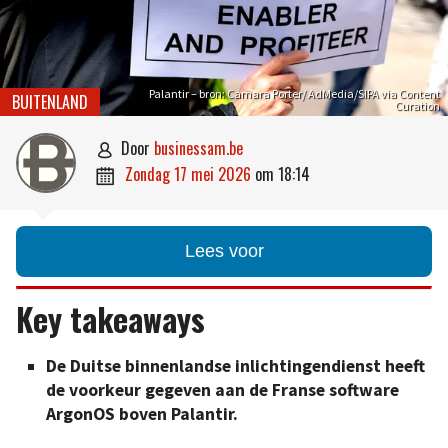
Palantir – bron: Camara Porter/ AdMedia/SIPA via Content
BUITENLAND
Curation
door
businessam.be

zondag 17 mei 2026
om
18:14

Lees voor
Key takeaways
De Duitse binnenlandse inlichtingendienst heeft
de voorkeur gegeven aan de Franse software
ArgonOS boven Palantir.