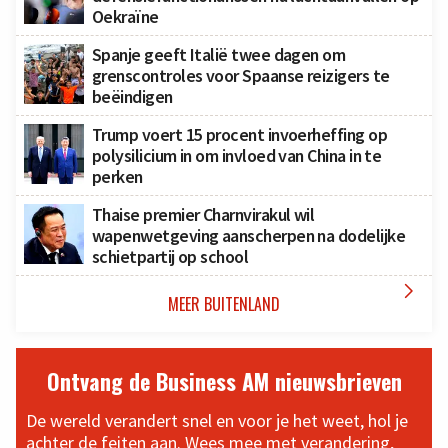
Oekraïne
Spanje geeft Italië twee dagen om
grenscontroles voor Spaanse reizigers te
beëindigen
Trump voert 15 procent invoerheffing op
polysilicium in om invloed van China in te
perken
Thaise premier Charnvirakul wil
wapenwetgeving aanscherpen na dodelijke
schietpartij op school

MEER BUITENLAND
Ontvang de Business AM nieuwsbrieven
De wereld verandert snel en voor je het weet, hol je
achter de feiten aan. Wees mee met verandering,