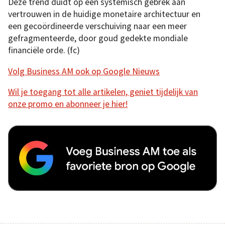
Deze trend duidt op een systemisch gebrek aan
vertrouwen in de huidige monetaire architectuur en
een gecoördineerde verschuiving naar een meer
gefragmenteerde, door goud gedekte mondiale
financiële orde. (fc)
Volg Business AM ook op Google Nieuws
Wil je toegang tot alle artikelen, geniet tijdelijk van
onze promo en abonneer je hier!