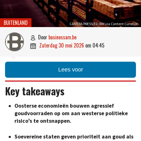
BUITENLAND
CAMERA PRESS/ED/RM via Content Curation
door
businessam.be

zaterdag 30 mei 2026
om
04:45

Lees voor
Key takeaways
Oosterse economieën bouwen agressief
goudvoorraden op om aan westerse politieke
risico’s te ontsnappen.
Soevereine staten geven prioriteit aan goud als