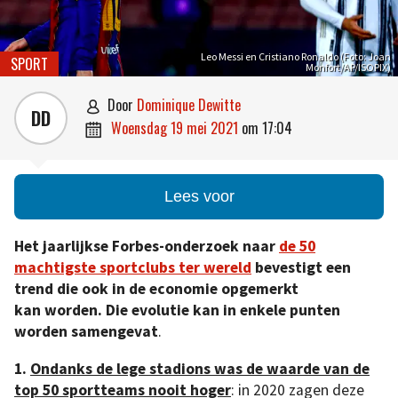
Leo Messi en Cristiano Ronaldo (Foto: Joan
SPORT
Monfort/AP/ISOPIX)
door
Dominique Dewitte

DD
woensdag 19 mei 2021
om
17:04

Lees voor
Het jaarlijkse Forbes-onderzoek naar
de 50
machtigste sportclubs ter wereld
bevestigt een
trend die ook in de economie opgemerkt
kan worden. Die evolutie kan in enkele punten
worden samengevat
.
1.
Ondanks de lege stadions was de waarde van de
top 50 sportteams nooit hoger
: in 2020 zagen deze