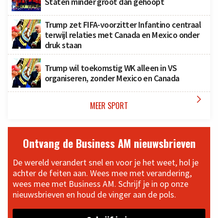
Staten minder groot dan gehoopt
Trump zet FIFA-voorzitter Infantino centraal
terwijl relaties met Canada en Mexico onder
druk staan
Trump wil toekomstig WK alleen in VS
organiseren, zonder Mexico en Canada

MEER SPORT
Ontvang de Business AM nieuwsbrieven
De wereld verandert snel en voor je het weet, hol je
achter de feiten aan. Wees mee met verandering,
wees mee met Business AM. Schrijf je in op onze
nieuwsbrieven en houd de vinger aan de pols.