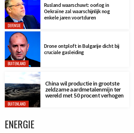
Rusland waarschuwt: oorlog in
Oekraïne zal waarschijnlijk nog
enkele jaren voortduren
DEFENSIE
Drone ontploft in Bulgarije dicht bij
cruciale gasleiding
BUITENLAND
China wil productie in grootste
zeldzame aardmetalenmijn ter
wereld met 50 procent verhogen
BUITENLAND
ENERGIE