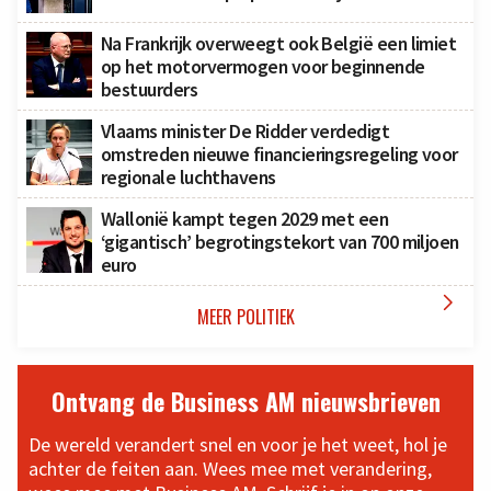
Na Frankrijk overweegt ook België een limiet
op het motorvermogen voor beginnende
bestuurders
Vlaams minister De Ridder verdedigt
omstreden nieuwe financieringsregeling voor
regionale luchthavens
Wallonië kampt tegen 2029 met een
‘gigantisch’ begrotingstekort van 700 miljoen
euro

MEER POLITIEK
Ontvang de Business AM nieuwsbrieven
De wereld verandert snel en voor je het weet, hol je
achter de feiten aan. Wees mee met verandering,