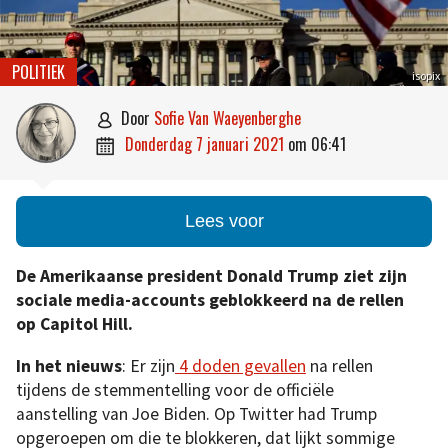
POLITIEK
isopix
door
Sofie Van Waeyenberghe

donderdag 7 januari 2021
om
06:41

Lees voor
De Amerikaanse president Donald Trump ziet zijn
sociale media-accounts geblokkeerd na de rellen
op Capitol Hill.
In het nieuws
: Er zijn
4 doden gevallen
na rellen
tijdens de stemmentelling voor de officiële
aanstelling van Joe Biden. Op Twitter had Trump
opgeroepen om die te blokkeren, dat lijkt sommige