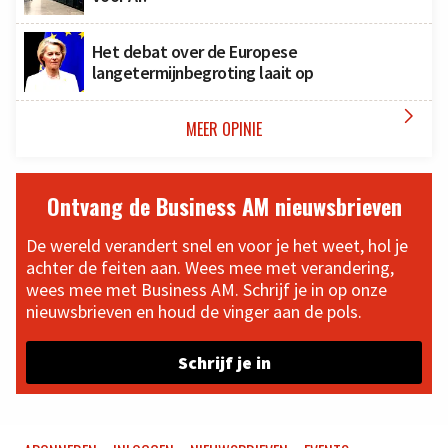
Het debat over de Europese
langetermijnbegroting laait op

MEER OPINIE
Ontvang de Business AM nieuwsbrieven
De wereld verandert snel en voor je het weet, hol je
achter de feiten aan. Wees mee met verandering,
wees mee met Business AM. Schrijf je in op onze
nieuwsbrieven en houd de vinger aan de pols.
Schrijf je in