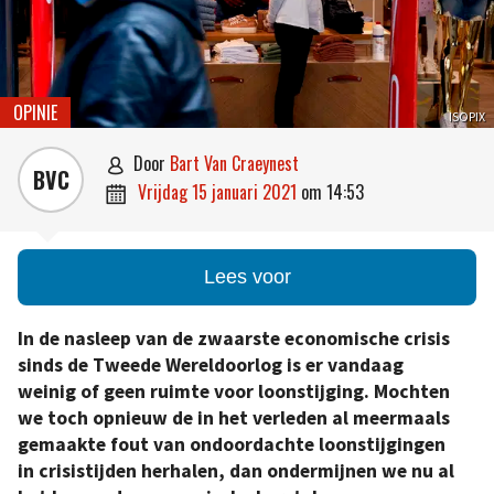
OPINIE
ISOPIX
door
Bart Van Craeynest

BVC
vrijdag 15 januari 2021
om
14:53

Lees voor
In de nasleep van de zwaarste economische crisis
sinds de Tweede Wereldoorlog is er vandaag
weinig of geen ruimte voor loonstijging. Mochten
we toch opnieuw de in het verleden al meermaals
gemaakte fout van ondoordachte loonstijgingen
in crisistijden herhalen, dan ondermijnen we nu al