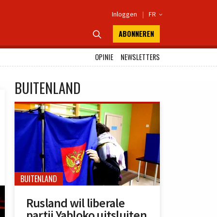
Inloggen
|
FR

ABONNEREN

OPINIE
NEWSLETTERS
BUITENLAND
BUITENLAND
Rusland wil liberale
partij Yabloko uitsluiten