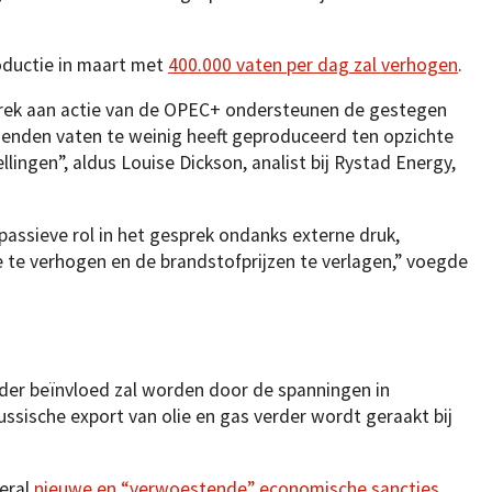
oductie in maart met
400.000 vaten per dag zal verhogen
.
rek aan actie van de OPEC+ ondersteunen de gestegen
enden vaten te weinig heeft geproduceerd ten opzichte
ingen”, aldus Louise Dickson, analist bij Rystad Energy,
passieve rol in het gesprek ondanks externe druk,
 te verhogen en de brandstofprijzen te verlagen,” voegde
erder beïnvloed zal worden door de spanningen in
 Russische export van olie en gas verder wordt geraakt bij
eral
nieuwe en “verwoestende” economische sancties