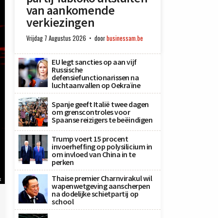
van aankomende
verkiezingen
Vrijdag 7 Augustus 2026
door
businessam.be
EU legt sancties op aan vijf
Russische
defensiefunctionarissen na
luchtaanvallen op Oekraïne
Spanje geeft Italië twee dagen
om grenscontroles voor
Spaanse reizigers te beëindigen
Trump voert 15 procent
invoerheffing op polysilicium in
om invloed van China in te
perken
Thaise premier Charnvirakul wil
x
wapenwetgeving aanscherpen
na dodelijke schietpartij op
school