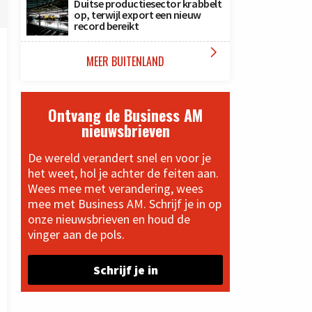
Duitse productiesector krabbelt
op, terwijl export een nieuw
record bereikt

MEER BUITENLAND
Ontvang de Business AM
nieuwsbrieven
De wereld verandert snel en voor je
het weet, hol je achter de feiten aan.
Wees mee met verandering, wees
mee met Business AM. Schrijf je in op
onze nieuwsbrieven en houd de
vinger aan de pols.
Schrijf je in