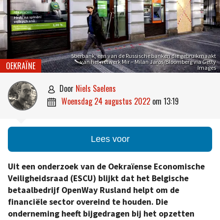
Sberbank, een van de Russische banken die gebruikmaakt
van het netwerk Mir – Milan Jaros/Bloomberg via Getty
OEKRAÏNE
Images
door
Niels Saelens

woensdag 24 augustus 2022
om
13:19

Lees voor
Uit een onderzoek van de Oekraïense Economische
Veiligheidsraad (ESCU) blijkt dat het Belgische
betaalbedrijf OpenWay Rusland helpt om de
financiële sector overeind te houden. Die
onderneming heeft bijgedragen bij het opzetten