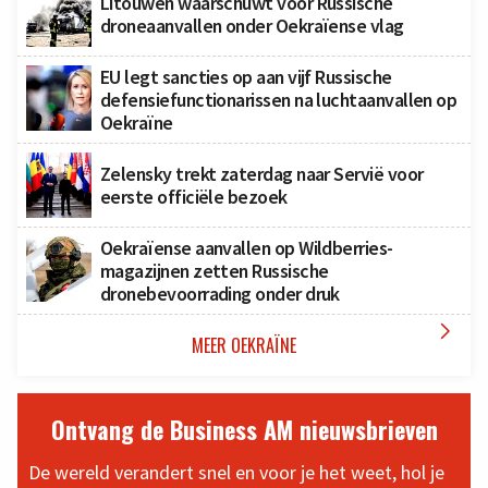
Litouwen waarschuwt voor Russische
droneaanvallen onder Oekraïense vlag
EU legt sancties op aan vijf Russische
defensiefunctionarissen na luchtaanvallen op
Oekraïne
Zelensky trekt zaterdag naar Servië voor
eerste officiële bezoek
Oekraïense aanvallen op Wildberries-
magazijnen zetten Russische
dronebevoorrading onder druk

MEER OEKRAÏNE
Ontvang de Business AM nieuwsbrieven
De wereld verandert snel en voor je het weet, hol je