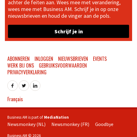
achter de feiten aan. Wees mee met verandering,
wees mee met Business AM. Schrijf je in op onze
nieuwsbrieven en houd de vinger aan de pols.
Schrijf je in
ABONNEREN
INLOGGEN
NIEUWSBRIEVEN
EVENTS
WERK BIJ ONS
GEBRUIKSVOORWAARDEN
PRIVACYVERKLARING
Français
Business AM is part of
MediaNation
Newsmonkey (NL)
Newsmonkey (FR)
Goodbye
Business AM © 2026