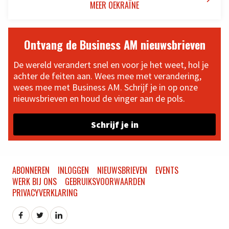
MEER OEKRAÏNE
Ontvang de Business AM nieuwsbrieven
De wereld verandert snel en voor je het weet, hol je
achter de feiten aan. Wees mee met verandering,
wees mee met Business AM. Schrijf je in op onze
nieuwsbrieven en houd de vinger aan de pols.
Schrijf je in
ABONNEREN
INLOGGEN
NIEUWSBRIEVEN
EVENTS
WERK BIJ ONS
GEBRUIKSVOORWAARDEN
PRIVACYVERKLARING