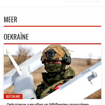
MEER
OEKRAÏNE
BUITENLAND
Oekraïense aanvallen op Wildberries-magazijnen