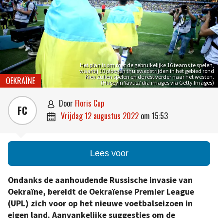
Het plan is om met de gebruikelijke 16 teams te spelen,
waarbij 10 ploegen thuiswedstrijden in het gebied rond
Kiev zullen spelen en de rest verder naar het westen.
OEKRAÏNE
(Huseyin Yavuz/ dia images via Getty Images)
door
Floris Cup

FC
vrijdag 12 augustus 2022
om
15:53

Lees voor
Ondanks de aanhoudende Russische invasie van
Oekraïne, bereidt de Oekraïense Premier League
(UPL) zich voor op het nieuwe voetbalseizoen in
eigen land. Aanvankelijke suggesties om de