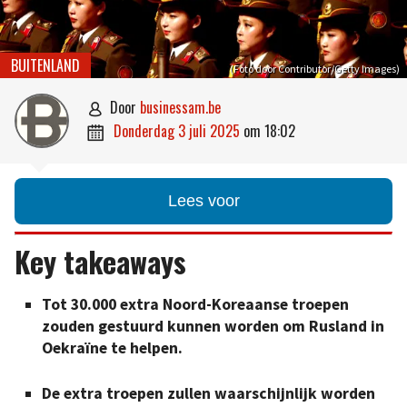
BUITENLAND
(Foto door Contributor/Getty Images)
door
businessam.be

donderdag 3 juli 2025
om
18:02

Lees voor
Key takeaways
Tot 30.000 extra Noord-Koreaanse troepen
zouden gestuurd kunnen worden om Rusland in
Oekraïne te helpen.
De extra troepen zullen waarschijnlijk worden