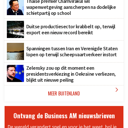
Thaise premier Charnvirakul wil
wapenwetgeving aanscherpen na dodelijke
schietpartij op school
Duitse productiesector krabbelt op, terwijl
export een nieuw record bereikt
Spanningen tussen Iran en Verenigde Staten
lopen op terwijl scheepvaartverkeer instort
Zelensky zou op dit moment een
presidentsverkiezing in Oekraïne verliezen,
blijkt uit nieuwe peiling

MEER BUITENLAND
Ontvang de Business AM nieuwsbrieven
De wereld verandert snel en voor je het weet, hol je