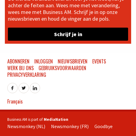
achter de feiten aan. Wees mee met verandering,
wees mee met Business AM. Schrijf je in op onze
nieuwsbrieven en houd de vinger aan de pols.
Schrijf je in
ABONNEREN
INLOGGEN
NIEUWSBRIEVEN
EVENTS
WERK BIJ ONS
GEBRUIKSVOORWAARDEN
PRIVACYVERKLARING
Français
Business AM is part of
MediaNation
Newsmonkey (NL)
Newsmonkey (FR)
Goodbye