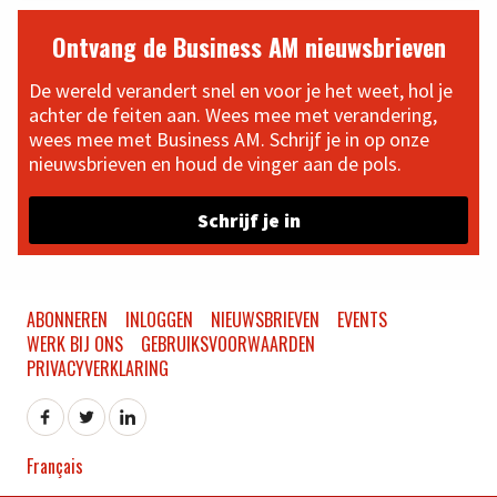
Ontvang de Business AM nieuwsbrieven
De wereld verandert snel en voor je het weet, hol je
achter de feiten aan. Wees mee met verandering,
wees mee met Business AM. Schrijf je in op onze
nieuwsbrieven en houd de vinger aan de pols.
Schrijf je in
ABONNEREN
INLOGGEN
NIEUWSBRIEVEN
EVENTS
WERK BIJ ONS
GEBRUIKSVOORWAARDEN
PRIVACYVERKLARING
Français