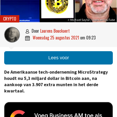
CRYPTO
r: Michael Saylor / isopix en YouTube
door
Laurens Bouckaert

woensdag 25 augustus 2021
om
09:23

Lees voor
De
Amerikaanse tech-onderneming MicroStrategy
houdt nu 5,3 miljard dollar in Bitcoin aan, na
aankoop van 3.907 extra munten in het derde
kwartaal.