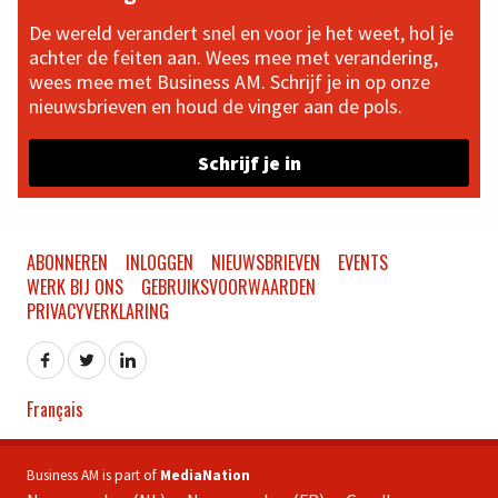
De wereld verandert snel en voor je het weet, hol je
achter de feiten aan. Wees mee met verandering,
wees mee met Business AM. Schrijf je in op onze
nieuwsbrieven en houd de vinger aan de pols.
Schrijf je in
ABONNEREN
INLOGGEN
NIEUWSBRIEVEN
EVENTS
WERK BIJ ONS
GEBRUIKSVOORWAARDEN
PRIVACYVERKLARING
Français
Business AM is part of
MediaNation