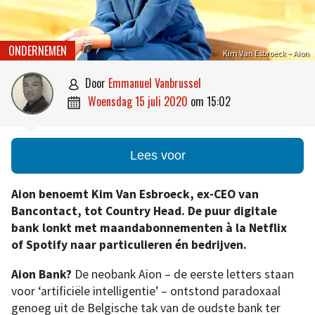
ONDERNEMEN
Kim Van Esbroeck – Aion
door
Emmanuel Vanbrussel

woensdag 15 juli 2020
om
15:02

Lees voor
Aion benoemt Kim Van Esbroeck, ex-CEO van
Bancontact, tot Country Head. De puur digitale
bank lonkt met maandabonnementen à la Netflix
of Spotify naar particulieren én bedrijven.
Aion Bank?
De neobank Aion – de eerste letters staan
voor ‘artificiële intelligentie’ – ontstond paradoxaal
genoeg uit de Belgische tak van de oudste bank ter