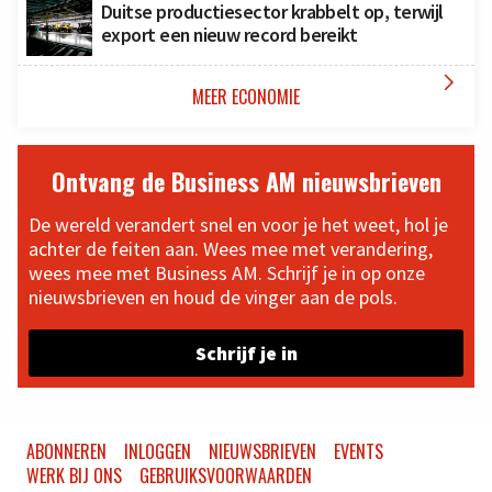
Duitse productiesector krabbelt op, terwijl
export een nieuw record bereikt

MEER ECONOMIE
Ontvang de Business AM nieuwsbrieven
De wereld verandert snel en voor je het weet, hol je
achter de feiten aan. Wees mee met verandering,
wees mee met Business AM. Schrijf je in op onze
nieuwsbrieven en houd de vinger aan de pols.
Schrijf je in
ABONNEREN
INLOGGEN
NIEUWSBRIEVEN
EVENTS
WERK BIJ ONS
GEBRUIKSVOORWAARDEN