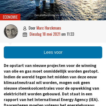
Een platform voor de offshore gaswinning voor de kust van
ECONOMIE
Noorwegen – Abacapress
door
Marc Horckmans

dinsdag 18 mei 2021
om
11:33

Lees voor
De opstart van nieuwe projecten voor de winning
van olie en gas moet onmiddellijk worden gestopt.
Indien de wereld tegen het midden van deze eeuw
klimaatneutraal wil worden, mogen ook geen
nieuwe steenkoolcentrales voor de opwekking van
elektriciteit worden gebouwd. Dat staat in een
rapport van het International Energy Agency (IEA).
Daarentegen moeten volgens het energiebureau