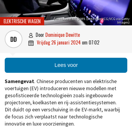
Een Huawei AITO M9. (Foto door VCG/VCG via Getty
ELEKTRISCHE WAGEN
Images)
door
Dominique Dewitte

DD
vrijdag 26 januari 2024
om
07:02

Lees voor
Samengevat
. Chinese producenten van elektrische
voertuigen (EV) introduceren nieuwe modellen met
gesofisticeerde technologieën zoals ingebouwde
projectoren, koelkasten en rij-assistentiesystemen.
Dit duidt op een verschuiving in de EV-markt, waarbij
de focus zich verplaatst naar technologische
innovatie en luxe voorzieningen.