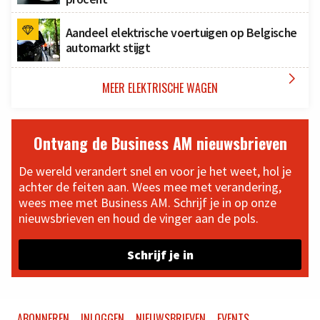
Aandeel elektrische voertuigen op Belgische
automarkt stijgt

MEER ELEKTRISCHE WAGEN
Ontvang de Business AM nieuwsbrieven
De wereld verandert snel en voor je het weet, hol je
achter de feiten aan. Wees mee met verandering,
wees mee met Business AM. Schrijf je in op onze
nieuwsbrieven en houd de vinger aan de pols.
Schrijf je in
ABONNEREN
INLOGGEN
NIEUWSBRIEVEN
EVENTS