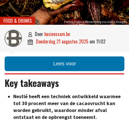
FOOD & DRINKS
Ferley Ospina/Bloomberg via Getty Images
door
businessam.be

donderdag 21 augustus 2025
om
11:02

Lees voor
Key takeaways
Nestlé heeft een techniek ontwikkeld waarmee
tot 30 procent meer van de cacaovrucht kan
worden gebruikt, waardoor minder afval
ontstaat en de opbrengst toeneemt.