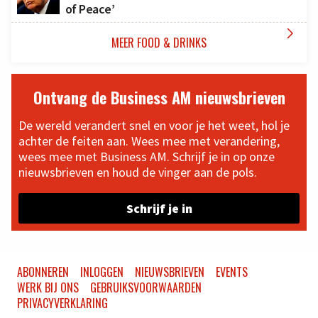
of Peace’

MEER FOOD & DRINKS
Ontvang de Business AM nieuwsbrieven
De wereld verandert snel en voor je het weet, hol je
achter de feiten aan. Wees mee met verandering,
wees mee met Business AM. Schrijf je in op onze
nieuwsbrieven en houd de vinger aan de pols.
Schrijf je in
ABONNEREN
INLOGGEN
NIEUWSBRIEVEN
EVENTS
WERK BIJ ONS
GEBRUIKSVOORWAARDEN
PRIVACYVERKLARING