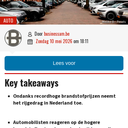
AUTO
Melike B – Pexels
door
businessam.be

zondag 10 mei 2026
om
18:11

Lees voor
Key takeaways
Ondanks recordhoge brandstofprijzen neemt
het rijgedrag in Nederland toe.
Automobilisten reageren op de hogere