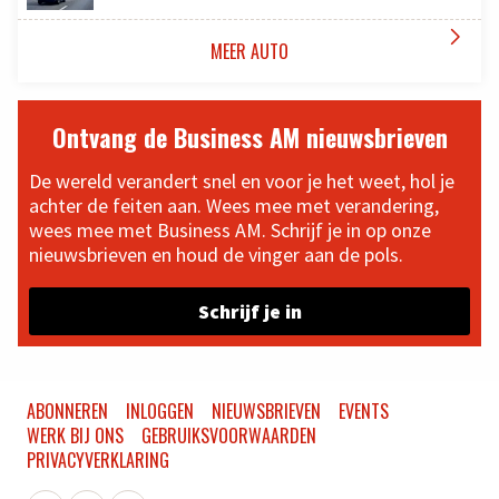

MEER AUTO
Ontvang de Business AM nieuwsbrieven
De wereld verandert snel en voor je het weet, hol je
achter de feiten aan. Wees mee met verandering,
wees mee met Business AM. Schrijf je in op onze
nieuwsbrieven en houd de vinger aan de pols.
Schrijf je in
ABONNEREN
INLOGGEN
NIEUWSBRIEVEN
EVENTS
WERK BIJ ONS
GEBRUIKSVOORWAARDEN
PRIVACYVERKLARING