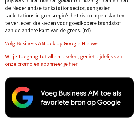
prijsverschillen hebben geleid tot bezorgdheid binnen
de Nederlandse tankstationsector, aangezien
tankstations in grensregio’s het risico lopen klanten
te verliezen die kiezen voor goedkopere brandstof
aan de andere kant van de grens. (rd)
Volg Business AM ook op Google Nieuws
Wil je toegang tot alle artikelen, geniet tijdelijk van
onze promo en abonneer je hier!