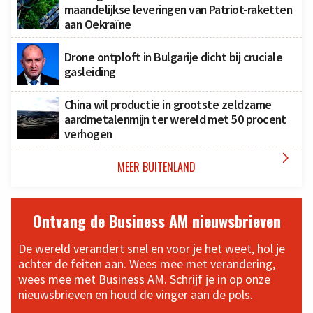
maandelijkse leveringen van Patriot-raketten
aan Oekraïne
Drone ontploft in Bulgarije dicht bij cruciale
gasleiding
China wil productie in grootste zeldzame
aardmetalenmijn ter wereld met 50 procent
verhogen

MEER BUITENLAND
Ontvang de Business AM nieuwsbrieven
De wereld verandert snel en voor je het weet, hol je
achter de feiten aan. Wees mee met verandering,
wees mee met Business AM. Schrijf je in op onze
nieuwsbrieven en houd de vinger aan de pols.