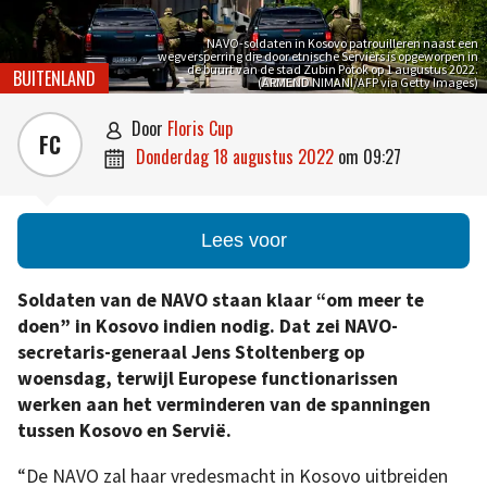
NAVO-soldaten in Kosovo patrouilleren naast een
wegversperring die door etnische Serviërs is opgeworpen in
de buurt van de stad Zubin Potok op 1 augustus 2022.
BUITENLAND
(ARMEND NIMANI/AFP via Getty Images)
door
Floris Cup

FC
donderdag 18 augustus 2022
om
09:27

Lees voor
Soldaten van de NAVO staan klaar “om meer te
doen” in Kosovo indien nodig. Dat zei NAVO-
secretaris-generaal Jens Stoltenberg op
woensdag, terwijl Europese functionarissen
werken aan het verminderen van de spanningen
tussen Kosovo en Servië.
“De NAVO zal haar vredesmacht in Kosovo uitbreiden