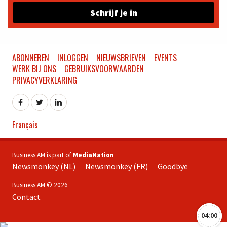
Schrijf je in
ABONNEREN
INLOGGEN
NIEUWSBRIEVEN
EVENTS
WERK BIJ ONS
GEBRUIKSVOORWAARDEN
PRIVACYVERKLARING
Français
Business AM is part of
MediaNation
Newsmonkey (NL)
Newsmonkey (FR)
Goodbye
Business AM © 2026
Contact
04:00