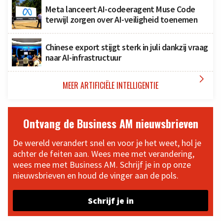
Meta lanceert AI-codeeragent Muse Code
terwijl zorgen over AI-veiligheid toenemen
Chinese export stijgt sterk in juli dankzij vraag
naar AI-infrastructuur

MEER ARTIFICIËLE INTELLIGENTIE
Ontvang de Business AM nieuwsbrieven
De wereld verandert snel en voor je het weet, hol je
achter de feiten aan. Wees mee met verandering,
wees mee met Business AM. Schrijf je in op onze
nieuwsbrieven en houd de vinger aan de pols.
Schrijf je in