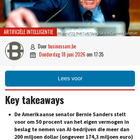
ARTIFICIËLE INTELLIGENTIE
Tom Williams/CQ-Roll Call/Sipa USA via Content Curation
door
businessam.be

donderdag 18 juni 2026
om
17:35

Lees voor
Key takeaways
De Amerikaanse senator Bernie Sanders stelt
voor om 50 procent van het eigen vermogen in
beslag te nemen van AI-bedrijven die meer dan
200 miljoen dollar (ongeveer 174,3 miljoen euro)